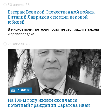
30 апреля 26
Ветеран Великой Отечественной войны
Виталий Лавриков отметил вековой
юбилей
В мирное время ветеран посвятил себя защите закона
и правопорядка
21 апреля 26
1 ФОТО
На 100-м году жизни скончался
почетный гражданин Саратова Иван