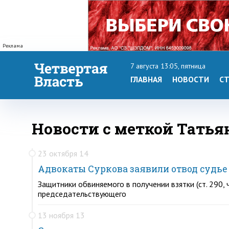
Реклама
7 августа 13:05, пятница
ГЛАВНАЯ
НОВОСТИ
СТ
Новости с меткой Тать
23 октября 14
Адвокаты Суркова заявили отвод судье
Защитники обвиняемого в получении взятки (ст. 290
председательствующего
13 ноября 13