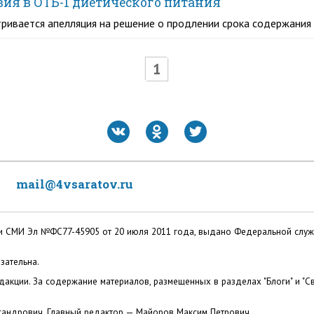
твия в ОТБ-1 диетического питания
ривается апелляция на решение о продлении срока содержания 
1
mail@4vsaratov.ru
ации СМИ Эл №ФС77-45905 от 20 июля 2011 года, выдано Федеральной слу
зательна.
акции. За содержание материалов, размещенных в разделах "Блоги" и "Св
сандрович. Главный редактор — Майоров Максим Петрович