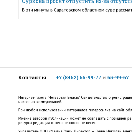
Суркова просят отпустить из-за отсутс
В эти минуты в Саратовском областном суде рассмат
Контакты
+7 (8452) 65-99-77
и
65-99-67
Интернет-газета "Четвертая Власть" Cвидетельство о регистр
массовых коммуникаций.
При любом использовании материалов гиперссылка на сайт обя
Мнение авторов публикаций может не совпадать с позицией ред
ресурса редакция ответственности не несет.
Учредитель ООО «МедиаСтар». Директор — Гурин Николай Алек