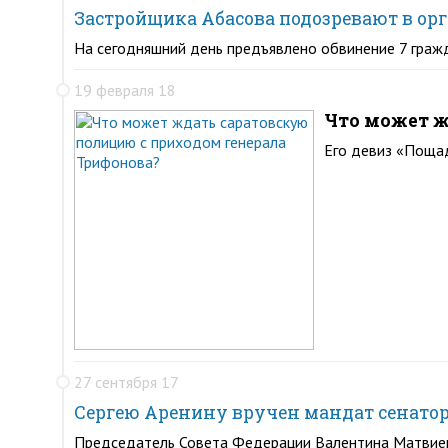
Застройщика Абасова подозревают в ор
На сегодняшний день предъявлено обвинение 7 граж
19 февраля 18
Что может ж
Его девиз «Пощад
27 сентября 17
Сергею Аренину вручен мандат сенатор
Председатель Совета Федерации Валентина Матвиенк