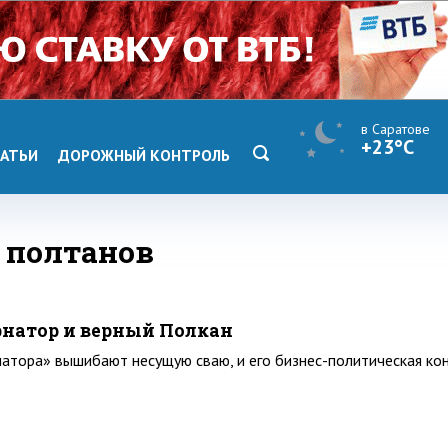
в Саратове
+23°C
АТЬИ
ДОРОЖНЫЙ КОНТРОЛЬ
й полтанов
натор и верный Полкан
натора» вышибают несущую сваю, и его бизнес-политическая ко