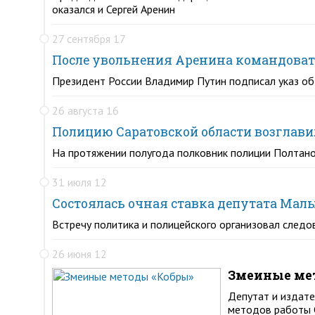
оказался и Сергей Аренин
27 сентября 17
После увольнения Аренина командоват
Президент России Владимир Путин подписал указ об
26 августа 16
Полицию Саратовской области возглави
На протяжении полугода полковник полиции Полтанов
31 июля 12
Состоялась очная ставка депутата Ма
Встречу политика и полицейского организовал след
26 июня 12
Змеиные ме
Депутат и издат
методов работы 