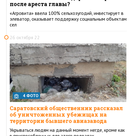
после ареста главы?
«Агровита» ввела 100% сельхозугодий, инвестирует в
элеватор, оказывает поддержку социальным объектам
сел
26 октября 22
4 ФОТО
Саратовский общественник рассказал
об уничтоженных убежищах на
территории бывшего авиазавода
Укрываться людям на данный момент негде, кроме как
в приспособленных для этого подвалах