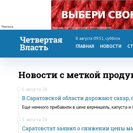
Реклама
8 августа 09:51, суббота
ГЛАВНАЯ
НОВОСТИ
СТ
Новости с меткой прод
6 августа 26
В Саратовской области дорожают сахар,
Еще немного прибавили в цене вермишель, капуста и
5 августа 26
Саратовстат заявил о снижении цены м