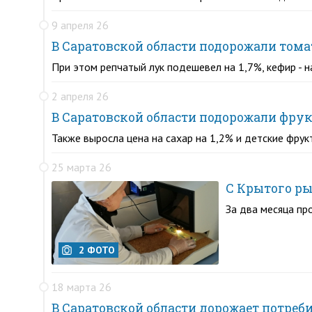
9 апреля 26
В Саратовской области подорожали том
При этом репчатый лук подешевел на 1,7%, кефир - н
2 апреля 26
В Саратовской области подорожали фру
Также выросла цена на сахар на 1,2% и детские фру
25 марта 26
С Крытого ры
За два месяца пр
2 ФОТО
18 марта 26
В Саратовской области дорожает потреб