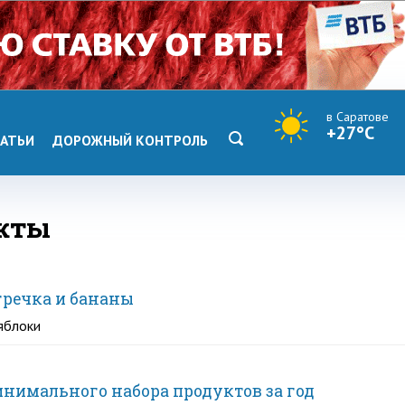
в Саратове
+27°C
АТЬИ
ДОРОЖНЫЙ КОНТРОЛЬ
укты
 гречка и бананы
 яблоки
инимального набора продуктов за год