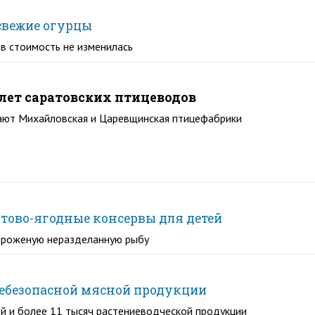
 свежие огурцы
в стоимость не изменилась
ет саратовских птицеводов
ают Михайловская и Царевщинская птицефабрики
ктово-ягодные консервы для детей
мороженую неразделанную рыбу
 небезопасной мясной продукции
й и более 11 тысяч растениеводческой продукции