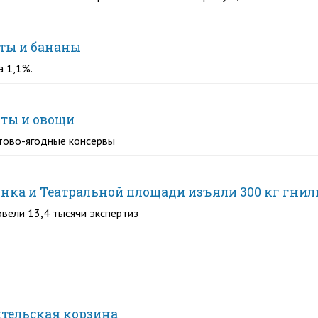
аты и бананы
а 1,1%.
кты и овощи
ктово-ягодные консервы
нка и Театральной площади изъяли 300 кг гнил
овели 13,4 тысячи экспертиз
ительская корзина