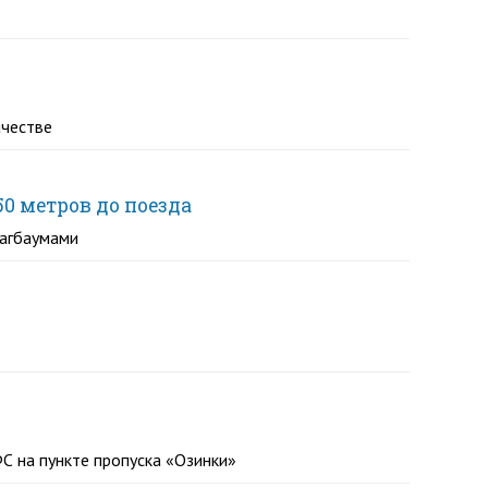
ачестве
0 метров до поезда
лагбаумами
С на пункте пропуска «Озинки»