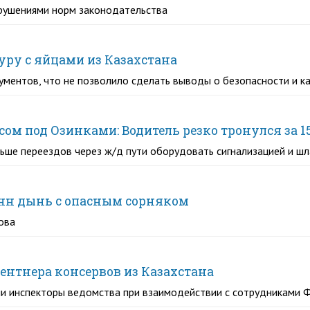
рушениями норм законодательства
уру с яйцами из Казахстана
ментов, что не позволило сделать выводы о безопасности и к
ом под Озинками: Водитель резко тронулся за 15
льше переездов через ж/д пути оборудовать сигнализацией и ш
тонн дынь с опасным сорняком
ова
центнера консервов из Казахстана
ли инспекторы ведомства при взаимодействии с сотрудниками Ф