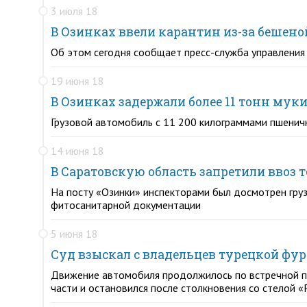
3 июля 18
В Озинках ввели карантин из-за бешено
Об этом сегодня сообщает пресс-служба управления
19 июня 18
В Озинках задержали более 11 тонн му
Грузовой автомобиль с 11 200 килограммами пшеничн
14 июня 18
В Саратовскую область запретили ввоз 
На посту «Озинки» инспекторами был досмотрен гру
фитосанитарной документации
5 июня 18
Суд взыскал с владельцев турецкой фу
Движение автомобиля продолжилось по встречной пол
части и остановился после столкновения со стелой «