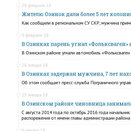
28 февраля 18
Жителю Озинок дали более 5 лет колони
Как сообщили в региональном СУ СКР, мужчина приме
9 февраля 18
В Озинках парень угнал «Фольксваген» и
В Озинском районе угнали автомобиль «Фольксваген Т
26 января 18
В Озинках задержан мужчина, 7 лет на
Об этом сообщает пресс-служба Пограничного упра
23 января 18
В Озинском районе чиновница занимал
С августа 2014 года по октябрь 2016 года начальни
распоряжения от имени главы администрации района
9 января 18