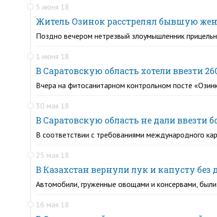
5 июня 18
Житель Озинок расстрелял бывшую жен
Поздно вечером нетрезвый злоумышленник прицельно
1 июня 18
В Саратовскую область хотели ввезти 26
Вчера на фитосанитарном контрольном посте «Озинк
30 мая 18
В Саратовскую область не дали ввезти б
В соответствии с требованиями международного кар
25 мая 18
В Казахстан вернули лук и капусту без
Автомобили, груженные овощами и консервами, были
16 мая 18