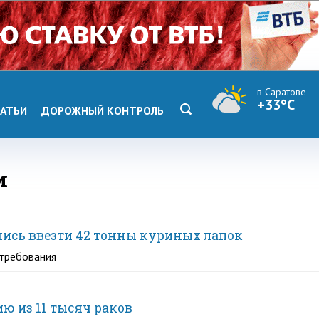
в Саратове
+33°C
АТЬИ
ДОРОЖНЫЙ КОНТРОЛЬ
и
лись ввезти 42 тонны куриных лапок
требования
ю из 11 тысяч раков