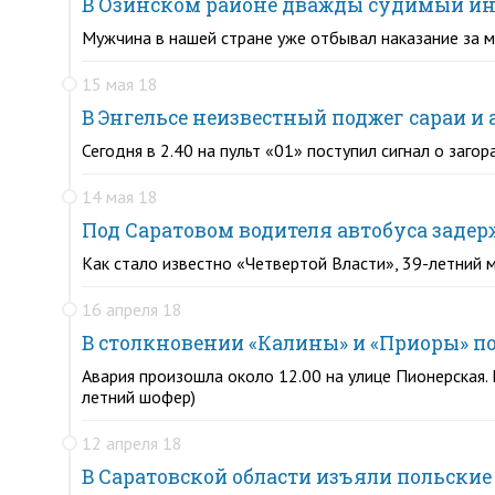
В Озинском районе дважды судимый ин
Мужчина в нашей стране уже отбывал наказание за 
15 мая 18
В Энгельсе неизвестный поджег сараи и
Сегодня в 2.40 на пульт «01» поступил сигнал о заг
14 мая 18
Под Саратовом водителя автобуса заде
Как стало известно «Четвертой Власти», 39-летний 
16 апреля 18
В столкновении «Калины» и «Приоры» по
Авария произошла около 12.00 на улице Пионерская.
летний шофер)
12 апреля 18
В Саратовской области изъяли польские