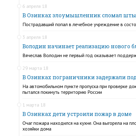
6 апреля 18
В Озинках злоумышленник сломал шты
Пострадавший попал в лечебное учреждение в состоя
3 апреля 18
Володин начинает реализацию нового б
Вячеслав Володин не первый год оказывает поддерж
29 марта 18
В Озинках пограничники задержали под
На автомобильном пункте пропуска при проверке до
пытался покинуть территорию России
1 марта 18
В Озинках дети устроили пожар в доме
Очаг пожара находился на кухне. Она выгорела на пл
хозяйки дома