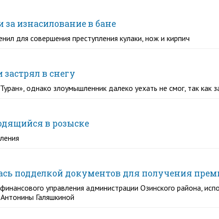
и за изнасилование в бане
нил для совершения преступления кулаки, нож и кирпич
 застрял в снегу
уран», однако злоумышленник далеко уехать не смог, так как за
ходящийся в розыске
вления
ась подделкой документов для получения прем
к финансового управления администрации Озинского района, ис
 Антонины Галяшкиной