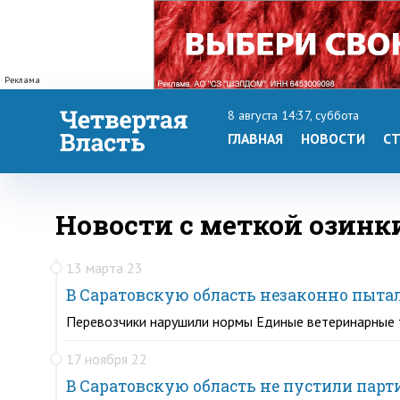
Реклама
8 августа 14:37, суббота
ГЛАВНАЯ
НОВОСТИ
СТ
Новости с меткой озинк
13 марта 23
В Саратовскую область незаконно пыта
Перевозчики нарушили нормы Единые ветеринарные 
17 ноября 22
В Саратовскую область не пустили парти