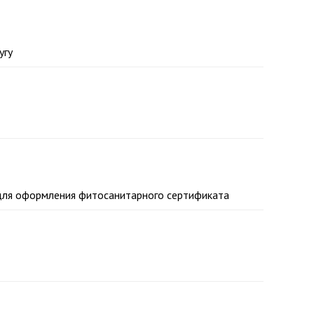
угу
 для оформления фитосанитарного сертификата