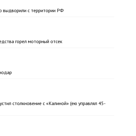
го выдворили с территории РФ
редства горел моторный отсек
снодар
устил столкновение с «Калиной» (ею управлял 45-