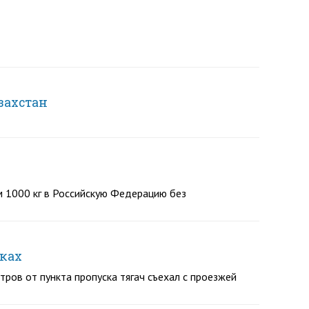
захстан
м 1000 кг в Российскую Федерацию без
нках
ров от пункта пропуска тягач съехал с проезжей