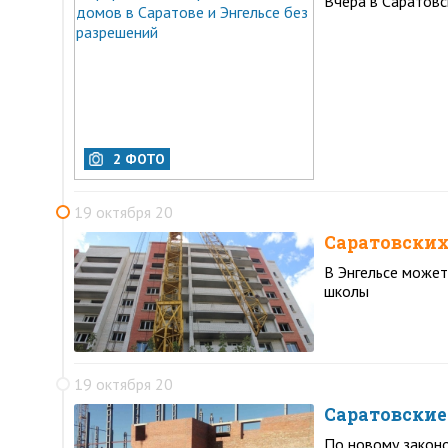
Вчера в Саратовс
2 ФОТО
19 октября 20
Саратовских
В Энгельсе может
школы
19 октября 20
Саратовские
По новому закон