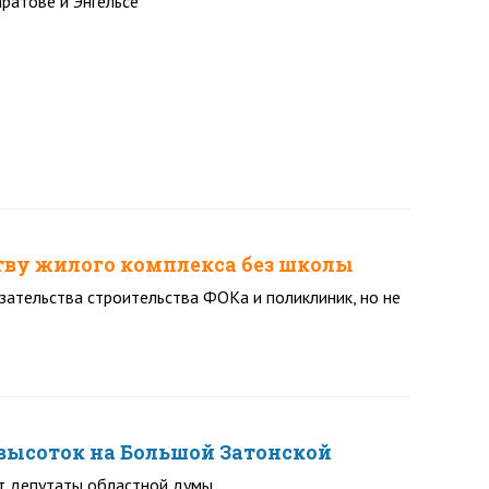
ратове и Энгельсе
ству жилого комплекса без школы
зательства строительства ФОКа и поликлиник, но не
высоток на Большой Затонской
т депутаты областной думы