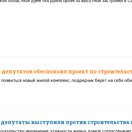
кой областной думе обсудили проекты высотной застройки в Са
 депутатов обеспокоил проект по строитель
 появиться новый жилой комплекс, подрядчик берет на себя обя
 депутаты выступили против строительства 
одательству увеличение этажности жилых домов согласовываю