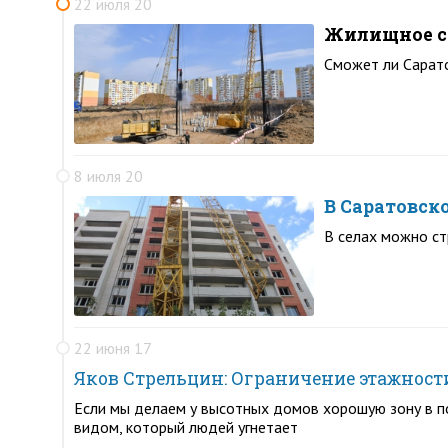
22 июля 20
Жилищное ст
Сможет ли Сарато
8 июля 20
В Саратовск
В селах можно ст
22 июня 17
Яков Стрельцин: Ограничение этажност
Если мы делаем у высотных домов хорошую зону в по
видом, который людей угнетает