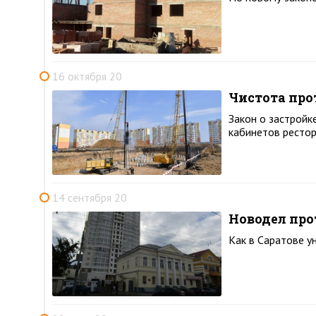
16 октября 20
Чистота про
Закон о застройк
кабинетов ресто
14 сентября 20
Новодел пр
Как в Саратове у