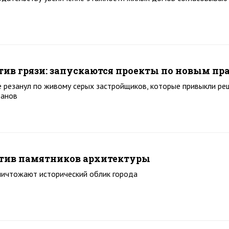
тив грязи: запускаются проекты по новым пр
е резанул по живому серых застройщиков, которые привыкли ре
ранов
отив памятников архитектуры
ничтожают исторический облик города