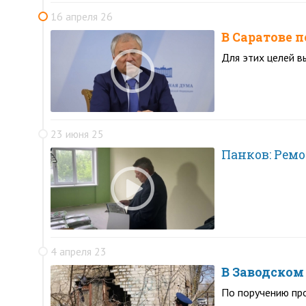
16 апреля 26
В Саратове 
Для этих целей в
23 июня 25
Панков: Ремо
4 апреля 23
В Заводском
По поручению про