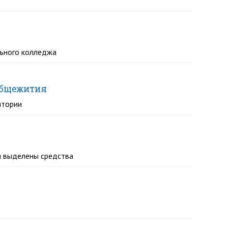
льного колледжа
общежития
атории
и выделены средства