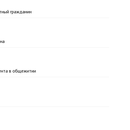
отный гражданин
она
дента в общежитии