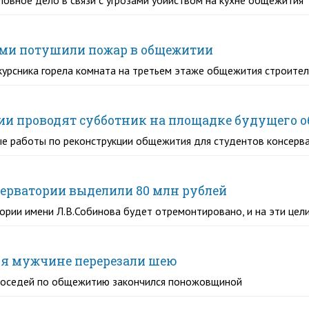
овное дело в связи с угрозами убийством на кухне общежития
ами потушили пожар в общежитии
окурсника горела комната на третьем этаже общежития строите
ии проводят субботник на площадке будущего 
ые работы по реконструкции общежития для студентов консерв
ерватории выделили 80 млн рублей
рии имени Л.В.Собинова будет отремонтировано, и на эти цел
ия мужчине перерезали шею
 соседей по общежитию закончился поножовщиной