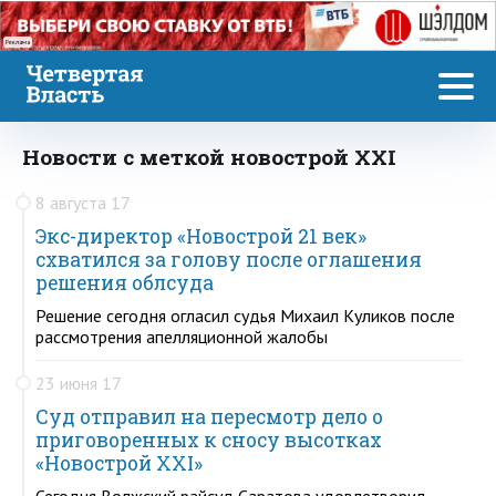
Реклама
Новости с меткой новострой XXI
8 августа 17
Экс-директор «Новострой 21 век»
схватился за голову после оглашения
решения облсуда
Решение сегодня огласил судья Михаил Куликов после
рассмотрения апелляционной жалобы
23 июня 17
Суд отправил на пересмотр дело о
приговоренных к сносу высотках
«Новострой XXI»
Сегодня Волжский райсуд Саратова удовлетворил