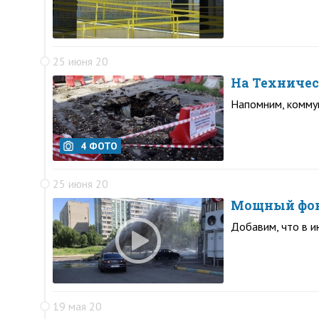
25 июня 20
На Техничес
Напомним, коммун
4 ФОТО
25 июня 20
Мощный фонт
Добавим, что в и
19 мая 20