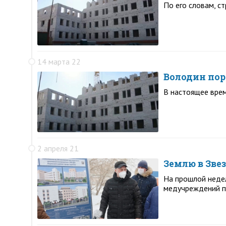
По его словам, с
14 марта 22
Володин пор
В настоящее врем
2 апреля 21
Землю в Зве
На прошлой недел
медучреждений п