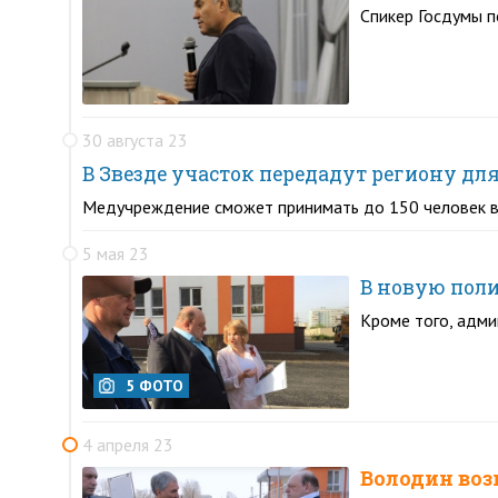
Спикер Госдумы п
30 августа 23
В Звезде участок передадут региону дл
Медучреждение сможет принимать до 150 человек в
5 мая 23
В новую пол
Кроме того, адми
5 ФОТО
4 апреля 23
Володин воз