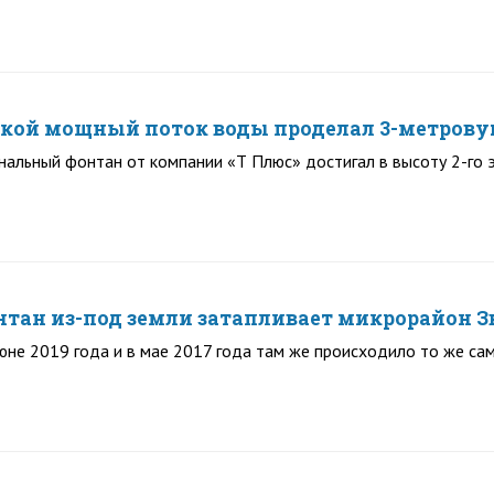
кой мощный поток воды проделал 3-метровую
альный фонтан от компании «Т Плюс» достигал в высоту 2-го 
ан из-под земли затапливает микрорайон З
юне 2019 года и в мае 2017 года там же происходило то же са