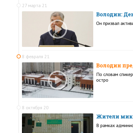
27 марта 21
Володин: Ден
Он призвал актив
8 февраля 21
Володин пре
По словам спикер
остро
8 октября 20
Жители микр
В рамках админи