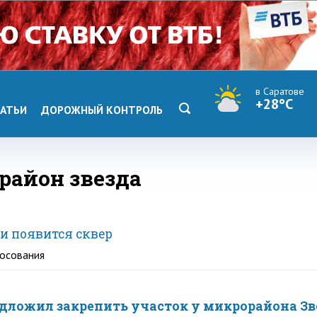
в Саратове
+28°C
АТЬИ
ДОРОЖНЫЙ КОНТРОЛЬ
район звезда
и появится сквер
лосования
дложил закрепить участок у микрорайона З