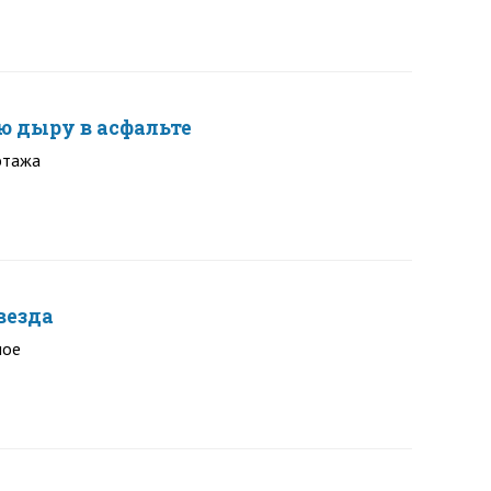
 дыру в асфальте
этажа
везда
мое