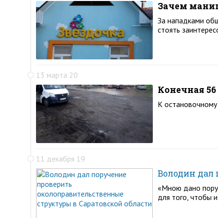
Зачем мани
За нападками общ
стоять заинтерес
13 марта 20
Конечная 56
К остановочному
11 декабря 19
Володин дал 
«Мною дано пору
для того, чтобы и