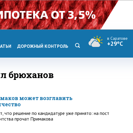
в Саратове
+29°C
АТЬИ
ДОРОЖНЫЙ КОНТРОЛЬ
ил брюханов
маков может возглавить
ичество
т, что решение по кандидатуре уже принято: на пост
ентства прочат Примакова