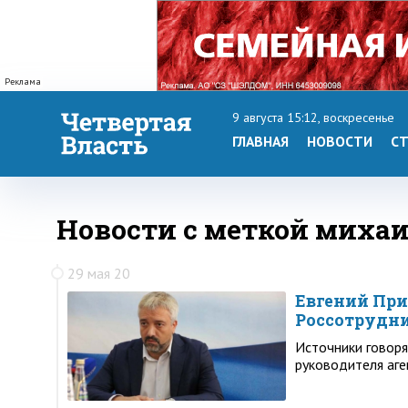
Реклама
9 августа 15:12, воскресенье
ГЛАВНАЯ
НОВОСТИ
СТ
Новости с меткой миха
29 мая 20
Евгений При
Россотрудн
Источники говоря
руководителя аг