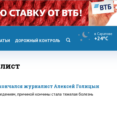
в Саратове
+24°C
АТЬИ
ДОРОЖНЫЙ КОНТРОЛЬ
алист
скончался журналист Алексей Голицын
едениям, причиной кончины стала тяжелая болезнь