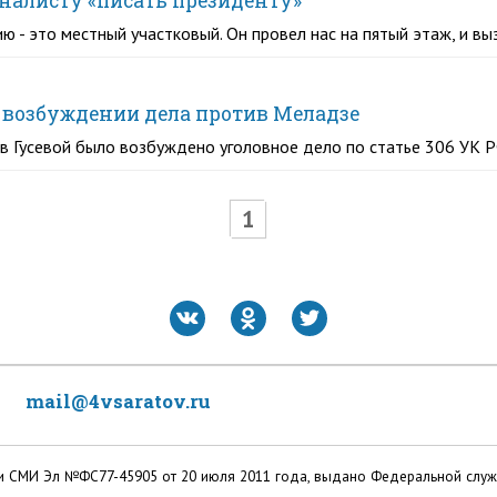
налисту «писать президенту»
ю - это местный участковый. Он провел нас на пятый этаж, и вы
в возбуждении дела против Меладзе
ив Гусевой было возбуждено уголовное дело по статье 306 УК
1
mail@4vsaratov.ru
ации СМИ Эл №ФС77-45905 от 20 июля 2011 года, выдано Федеральной слу