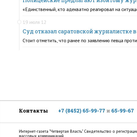
Полицейские предлагают избитому жур
«Единственный, кто адекватно реагировал на ситуаци
19 июля 12
Суд отказал саратовской журналистке 
Стоит отметить, что ранее по заявлению певца прот
Контакты
+7 (8452) 65-99-77
и
65-99-67
Интернет-газета "Четвертая Власть" Cвидетельство о регистр
массовых коммуникаций.