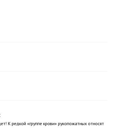
й
дет! К редкой «группе крови» рукопожатных относят