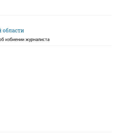
й области
об избиении журналиста