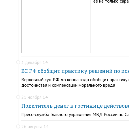
её не только сар
3 декабря 14
ВС РФ обобщит практику решений по и
Верховный суд РФ до конца года обобщит практику в
достоинства и компенсации морального вреда
21 ноября 14
Похититель денег в гостинице действо
Пресс-служба Главного управления МВД России по С
26 августа 14