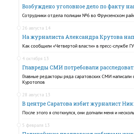
Возбуждено уголовное дело по факту н
Сотрудники отдела полиции №6 во Фрунзенском райо
26 августа 14
На журналиста Александра Крутова на
Как сообщили «Четвертой власти» в пресс-службе Г
4 октября 13
Главреды СМИ потребовали расследоват
Главные редакторы ряда саратовских СМИ написали 
Куротопов
28 августа 13
В центре Саратова избит журналист Ни
После этого я споткнулся, они догнали меня и несколь
5 февраля 13