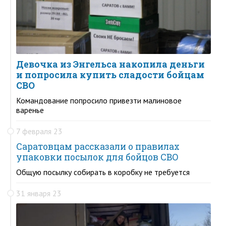
Девочка из Энгельса накопила деньги
и попросила купить сладости бойцам
СВО
Командование попросило привезти малиновое
варенье
7 февраля 23
Саратовцам рассказали о правилах
упаковки посылок для бойцов СВО
Общую посылку собирать в коробку не требуется
31 января 23