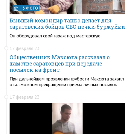
3 ФОТО
Бывший командир танка делает для
саратовских бойцов СВО печки-буржуйки
Он оборудовал свой гараж под мастерскую
17 февраля 23
Общественник Максюта рассказал о
хамстве саратовцев при передаче
посылок на фронт
При дальнейшем проявлении грубости Максюта заявил
о возможном прекращении приема личных посылок
17 февраля 23