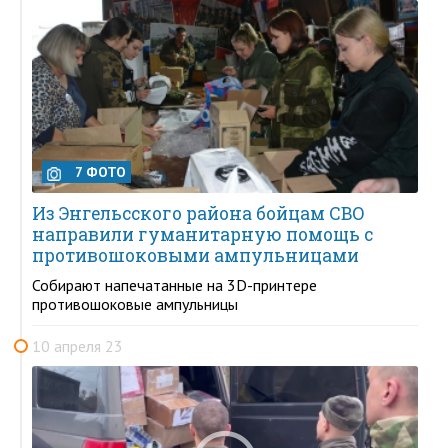
7 ФОТО
Из Энгельсского района бойцам СВО
направили гуманитарную помощь с
противошоковыми ампульницами
Собирают напечатанные на 3D-принтере
противошоковые ампульницы
10 апреля 23