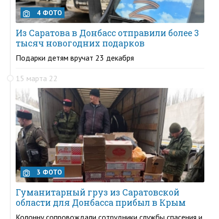
4 ФОТО
Из Саратова в Донбасс отправили более 3
тысяч новогодних подарков
Подарки детям вручат 23 декабря
15 марта 22
3 ФОТО
Гуманитарный груз из Саратовской
области для Донбасса прибыл в Крым
Колонну сопровождали сотрудники службы спасения и