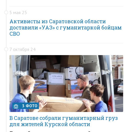
5 мая 25
Активисты из Саратовской области
доставили «УАЗ» с гуманитаркой бойцам
СВО
7 октября 24
3 ФОТО
В Саратове собрали гуманитарный груз
для жителей Курской области