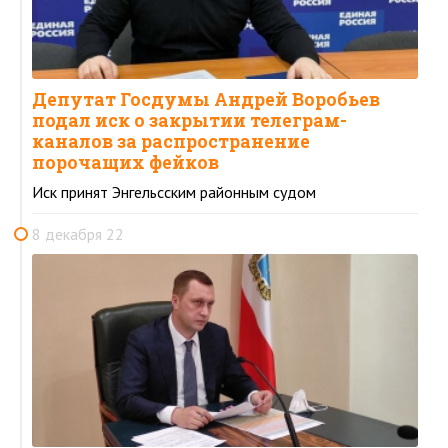
Депутат Госдумы Андрей Воробьев
подал иск о закрытии телеграм-
каналов за распространение
порочащих фейков
Иск принят Энгельсским районным судом
8 декабря 22