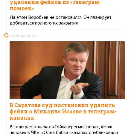
удалении фейков из «телеграм-
помоек»
На этом Воробьев не остановился. Он планирует
добиваться полного их закрытия
16 января 23
В Саратове суд постановил удалить
фейки о Михаиле Исаеве в телеграм-
каналах
В телеграм-каналах «Сойкапересмешница», «Наш
человек в ЧК», «Одна бабка сказала» опубликовали