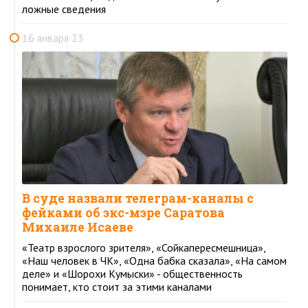
ложные сведения
16 января 23
В суде назвали телеграм-каналы с
фейками об экс-мэре Саратова
Михаиле Исаеве
«Театр взрослого зрителя», «Сойкапересмешница»,
«Наш человек в ЧК», «Одна бабка сказала», «На самом
деле» и «Шорохи Кумыски» - общественность
понимает, кто стоит за этими каналами