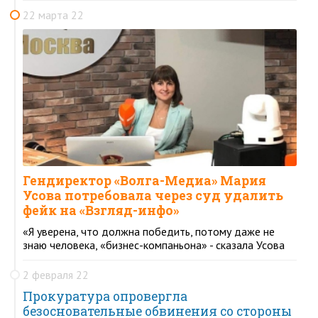
22 марта 22
Гендиректор «Волга-Медиа» Мария
Усова потребовала через суд удалить
фейк на «Взгляд-инфо»
«Я уверена, что должна победить, потому даже не
знаю человека, «бизнес-компаньона» - сказала Усова
2 февраля 22
Прокуратура опровергла
безосновательные обвинения со стороны