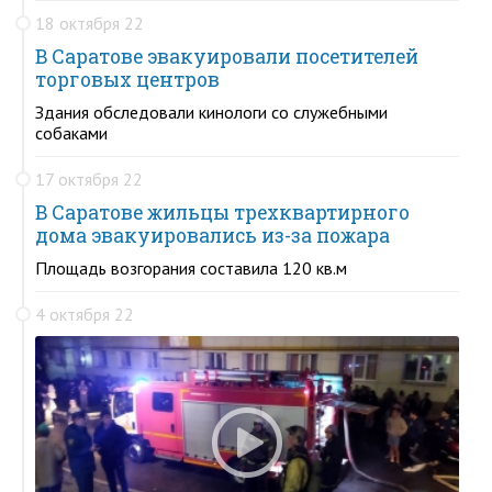
18 октября 22
В Саратове эвакуировали посетителей
торговых центров
Здания обследовали кинологи со служебными
собаками
17 октября 22
В Саратове жильцы трехквартирного
дома эвакуировались из-за пожара
Площадь возгорания составила 120 кв.м
4 октября 22