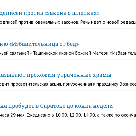
одписей против «закона о шлепках»
одписей против ювенальных законов. Речь идет о новой редак
ню «Избавительница от бед»
ачьей святыней - Ташлинской иконой Божией Матери «Избавител
оказывают прохожим утраченные храмы
одит просветительская акция, приуроченная к празднику Вознес
а пробудет в Саратове до конца недели
аса 29 мая. Ежедневно в 10.00, 12.00, 14.00, а также по оконч