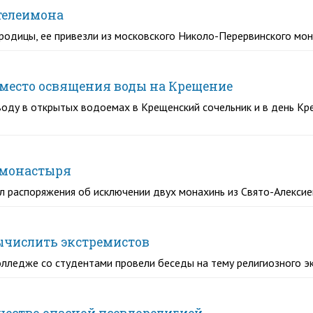
телеимона
родицы, ее привезли из московского Николо-Перервинского мо
 место освящения воды на Крещение
оду в открытых водоемах в Крещенский сочельник и в день Кр
 монастыря
л распоряжения об исключении двух монахинь из Свято-Алексие
ычислить экстремистов
олледже со студентами провели беседы на тему религиозного э