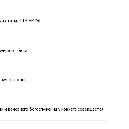
ции статьи 116 УК РФ
ьница от бед»
ения Господня
ании вечернего богослужения у ковчега совершается