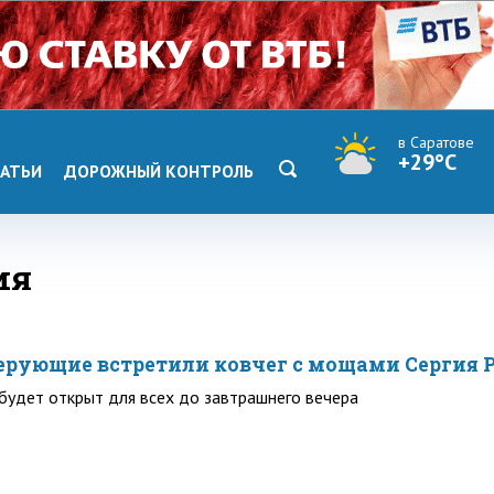
в Саратове
+29°C
АТЬИ
ДОРОЖНЫЙ КОНТРОЛЬ
ия
верующие встретили ковчег с мощами Сергия
 будет открыт для всех до завтрашнего вечера