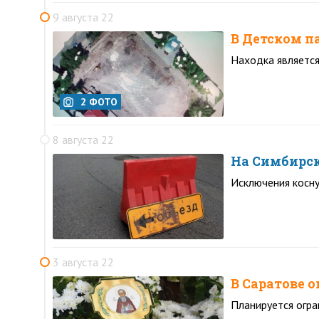
9 августа 22
В Детском п
Находка является
2 ФОТО
8 августа 22
На Симбирск
Исключения косну
3 августа 22
В Саратове 
Планируется огра