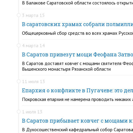
В Балакове Саратовской области состоялось открыт
3 марта 15
В саратовских храмах собрали полмилл
Общецерковный сбор средств во всех храмах Русско
4 марта 14
В Саратов привезут мощи Феофана Затв
В Саратов доставят ковчег с мощами святителя Фео
Вышенского монастыря Рязанской области
11 июля 13
Епархия о конфликте в Пугачеве: это де
Покровская епархия не намерена проводить никаких 
1 июля 13
В Саратов прибывает ковчег с мощами 
В Духосошественский кафедральный собор Саратова 