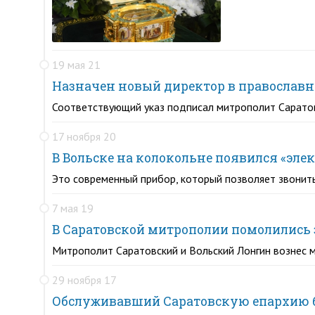
19 мая 21
Назначен новый директор в православн
Соответствующий указ подписал митрополит Саратов
17 ноября 20
В Вольске на колокольне появился «эле
Это современный прибор, который позволяет звонить
7 мая 19
В Саратовской митрополии помолились 
Митрополит Саратовский и Вольский Лонгин вознес 
29 ноября 17
Обслуживавший Саратовскую епархию ба