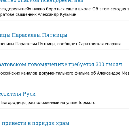
ество опасной псевдорелигией
севдорелигией» нужно бороться еще в школе. Об этом сегодня з
аратове священник Александр Кузьмин
ницы Параскевы Пятницы
ученицы Параскевы Пятницы, сообщает Саратовская епархия
ратовском новомученике требуется 300 тысяч
 российских каналов документального фильма об Александре Ме
естителя Руси
 Богородицы, расположенный на улице Горького
 привести в порядок храм