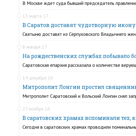
В Москве ждет суда бывший председатель правления
13 марта 17
В Саратов доставят чудотворную икон
Святыню доставят из Серпуховского Владычнего жен
8 января 17
На рождественских службах побывало бо
Саратовская епархия рассказала о количестве веру
14 декабря 16
Митрополит Лонгин простил священник
Митрополит Саратовский и Вольский Лонгин снял зап
27 ноября 16
В саратовских храмах вспоминали тех, к
Сегодня в саратовских храмах проводили поминальн