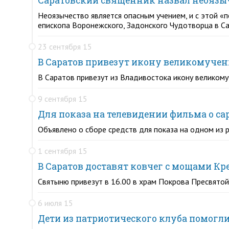
Саратовский священник назвал неоязыч
Неоязычество является опасным учением, и с этой «п
епископа Воронежского, Задонского Чудотворца в С
23 сентября 15
В Саратов привезут икону великомуче
В Саратов привезут из Владивостока икону великом
9 сентября 15
Для показа на телевидении фильма о са
Объявлено о сборе средств для показа на одном из
1 сентября 15
В Саратов доставят ковчег с мощами Кр
Святыню привезут в 16.00 в храм Покрова Пресвятой
6 июля 15
Дети из патриотического клуба помогли