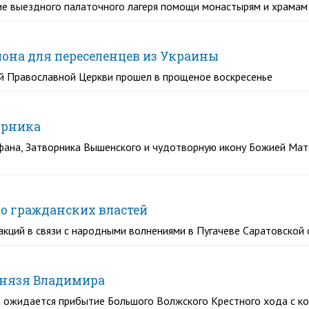
ие выездного палаточного лагеря помощи монастырям и храмам
иона для переселенцев из Украины
й Православной Церкви прошел в прощеное воскресенье
орника
фана, Затворника Вышенского и чудотворную икону Божией Мат
ло гражданских властей
акций в связи с народными волнениями в Пугачеве Саратовской
князя Владимира
ожидается прибытие Большого Волжского Крестного хода с ко