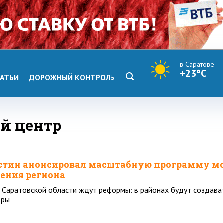
в Саратове
+23°C
АТЬИ
ДОРОЖНЫЙ КОНТРОЛЬ
ый центр
стин анонсировал масштабную программу м
ения региона
 Саратовской области ждут реформы: в районах будут создава
тры