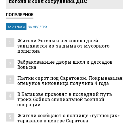
погони и сбил сотрудника ДПС
ПОПУЛЯРНОЕ
ЗА 24 ЧАСА
ЗА НЕДЕЛЮ
Жители Энгельса несколько дней
1
задыхаются из-за дыма от мусорного
полигона
Забракованные дворы школ и детсадов
2
Вольска
Пытки сирот под Саратовом. Покрывавшая
3
опекунов чиновница получила 4 года
В Балакове проводят в последний путь
4
троих бойцов специальной военной
операции
Жители сообщают о полчище «гуляющих»
5
тараканов в центре Саратова