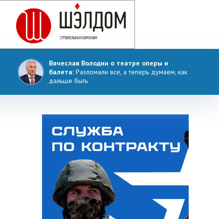
Вячеслав Володин о театре оперы и
балета:
Разломали все, а теперь думаем, как
дальше быть