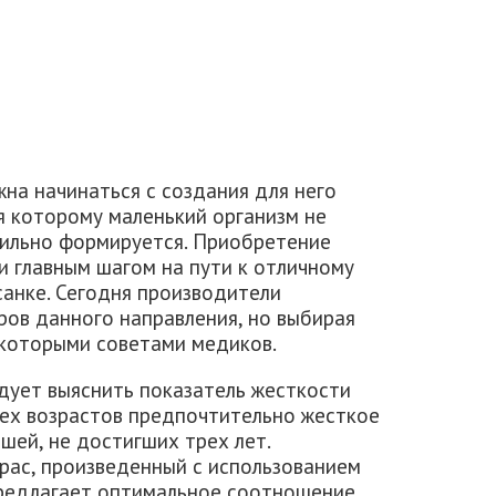
на начинаться с создания для него
я которому маленький организм не
вильно формируется. Приобретение
и главным шагом на пути к отличному
санке. Сегодня производители
ов данного направления, но выбирая
екоторыми советами медиков.
едует выяснить показатель жесткости
сех возрастов предпочтительно жесткое
шей, не достигших трех лет.
ас, произведенный с использованием
предлагает оптимальное соотношение