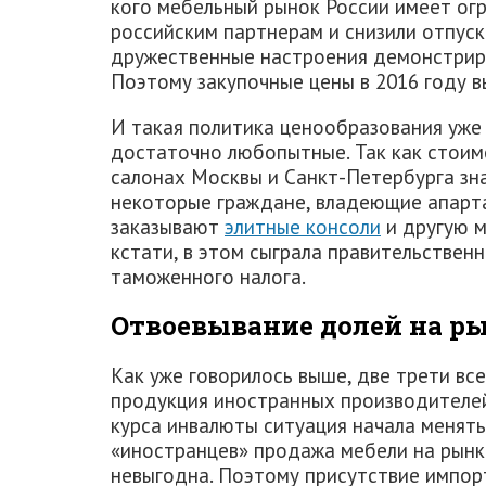
кого мебельный рынок России имеет ог
российским партнерам и снизили отпус
дружественные настроения демонстриро
Поэтому закупочные цены в 2016 году в
И такая политика ценообразования уже 
достаточно любопытные. Так как стоим
салонах Москвы и Санкт-Петербурга зна
некоторые граждане, владеющие апарта
заказывают
элитные консоли
и другую м
кстати, в этом сыграла правительствен
таможенного налога.
Отвоевывание долей на р
Как уже говорилось выше, две трети вс
продукция иностранных производителей
курса инвалюты ситуация начала менять
«иностранцев» продажа мебели на рынк
невыгодна. Поэтому присутствие импор