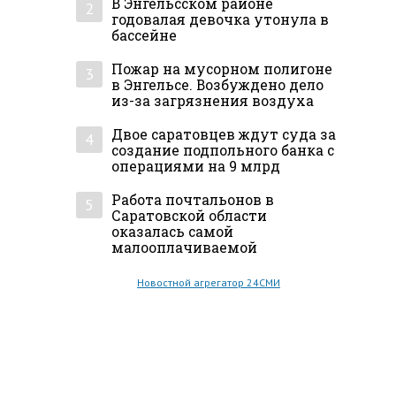
В Энгельсском районе
2
годовалая девочка утонула в
бассейне
Пожар на мусорном полигоне
3
в Энгельсе. Возбуждено дело
из-за загрязнения воздуха
Двое саратовцев ждут суда за
4
создание подпольного банка с
операциями на 9 млрд
Работа почтальонов в
5
Саратовской области
оказалась самой
малооплачиваемой
Новостной агрегатор 24СМИ