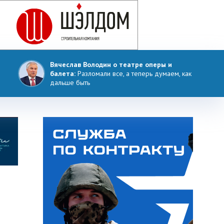
Вячеслав Володин о театре оперы и
балета:
Разломали все, а теперь думаем, как
дальше быть