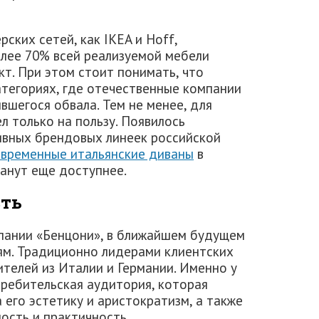
ских сетей, как IKEA и Hoff,
олее 70% всей реализуемой мебели
т. При этом стоит понимать, что
атегориях, где отечественные компании
вшегося обвала. Тем не менее, для
 только на пользу. Появилось
ивных брендовых линеек российской
овременные итальянские диваны
в
анут еще доступнее.
сть
пании «Бенцони», в ближайшем будущем
ям. Традиционно лидерами клиентских
телей из Италии и Германии. Именно у
требительская аудитория, которая
 его эстетику и аристократизм, а также
ость и практичность.