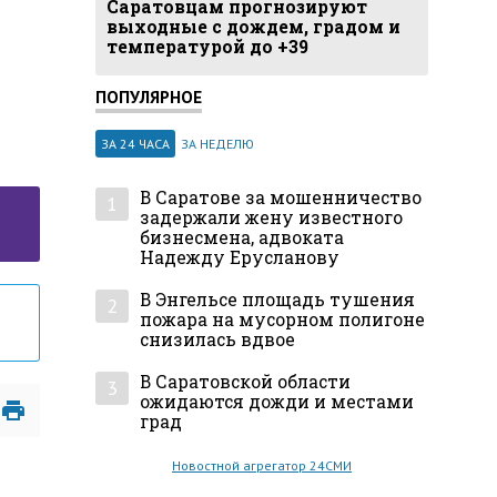
Саратовцам прогнозируют
выходные с дождем, градом и
температурой до +39
ПОПУЛЯРНОЕ
ЗА 24 ЧАСА
ЗА НЕДЕЛЮ
В Саратове за мошенничество
1
задержали жену известного
бизнесмена, адвоката
Надежду Ерусланову
В Энгельсе площадь тушения
2
пожара на мусорном полигоне
снизилась вдвое
В Саратовской области
3
ожидаются дожди и местами
град
Новостной агрегатор 24СМИ