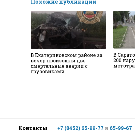
Похожие публикации
В Сарат
В Екатериновском районе за
200 нар
вечер произошли две
мототра
смертельные аварии с
грузовиками
Контакты
+7 (8452) 65-99-77
и
65-99-67