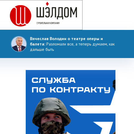
Вячеслав Володин о театре оперы и
балета:
Разломали все, а теперь думаем, как
дальше быть