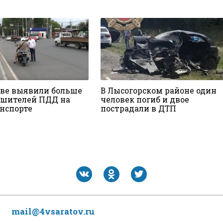
ове выявили больше
В Лысогорском районе один
ушителей ПДД на
человек погиб и двое
нспорте
пострадали в ДТП
mail@4vsaratov.ru