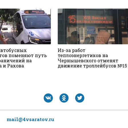
автобусных
Из-за работ
ов поменяют путь
теплоэнергетиков на
граничений на
Чернышевского отменят
а и Рахова
движение троллейбусов №15
mail@4vsaratov.ru