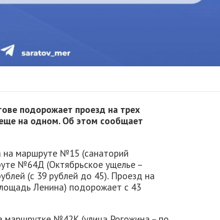
атове подорожает проезд на трех
 еще на одном. Об этом сообщает
 на маршруте №15 (санаторий
руте №64Д (Октябрьское ущелье –
ублей (с 39 рублей до 45). Проезд на
лощадь Ленина) подорожает с 43
на маршрутке №42К (улица Рогожина – по