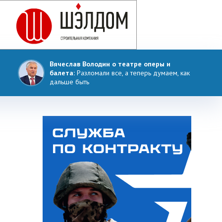
Вячеслав Володин о театре оперы и
балета:
Разломали все, а теперь думаем, как
дальше быть