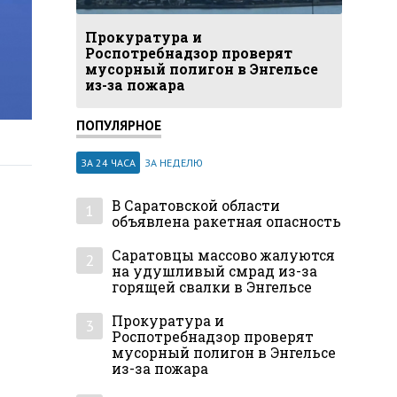
Прокуратура и
Роспотребнадзор проверят
мусорный полигон в Энгельсе
из-за пожара
ПОПУЛЯРНОЕ
ЗА 24 ЧАСА
ЗА НЕДЕЛЮ
В Саратовской области
1
объявлена ракетная опасность
Саратовцы массово жалуются
2
на удушливый смрад из-за
горящей свалки в Энгельсе
Прокуратура и
3
Роспотребнадзор проверят
мусорный полигон в Энгельсе
из-за пожара