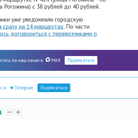
а Рогожина) с 38 рублей до 40 рублей.
чики уже уведомляли городскую
 сразу на 14 маршрутах
. По части
ось договориться с перевозчиками о
итесь на наш канал в
MAX
Подписаться
ас в
Telegram
Подписаться
4