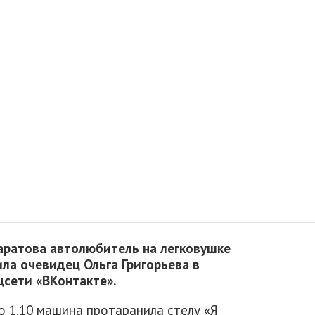
Саратова автолюбитель на легковушке
ила очевидец Ольга Григорьева в
цсети «ВКонтакте».
о 1.10 машина протаранила стелу «Я