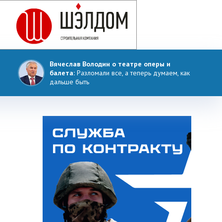
Вячеслав Володин о театре оперы и
балета:
Разломали все, а теперь думаем, как
дальше быть