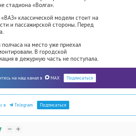
не стадиона «Волга».
 «ВАЗ» классической модели стоит на
сти и пассажирской стороны. Перед
а.
 полчаса на место уже приехал
монтировали. В городской
ация в дежурную часть не поступала.
итесь на наш канал в
MAX
Подписаться
ас в
Telegram
Подписаться
7