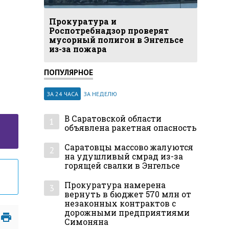
Прокуратура и
Роспотребнадзор проверят
мусорный полигон в Энгельсе
из-за пожара
ПОПУЛЯРНОЕ
ЗА 24 ЧАСА
ЗА НЕДЕЛЮ
В Саратовской области
1
объявлена ракетная опасность
Саратовцы массово жалуются
2
на удушливый смрад из-за
горящей свалки в Энгельсе
Прокуратура намерена
3
вернуть в бюджет 570 млн от
незаконных контрактов с
дорожными предприятиями
Симоняна