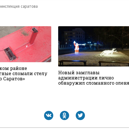
оинспекция саратова
ском районе
Новый замглавы
тные сломали стелу
администрации лично
ю Саратов»
обнаружил сломанного олен