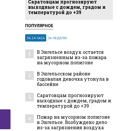
Саратовцам прогнозируют
выходные с дождем, градом и
температурой до +39
ПОПУЛЯРНОЕ
ЗА 24 ЧАСА
ЗА НЕДЕЛЮ
В Энгельсе воздух остается
1
загрязненным из-за пожара
на мусорном полигоне
В Энгельсском районе
2
годовалая девочка утонула в
бассейне
Саратовцам прогнозируют
3
выходные с дождем, градом и
температурой до +39
Пожар на мусорном полигоне
4
в Энгельсе. Возбуждено дело
из-за загрязнения воздуха