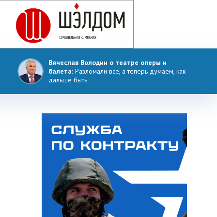
Вячеслав Володин о театре оперы и
балета:
Разломали все, а теперь думаем, как
дальше быть