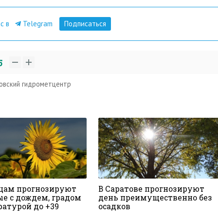
ас в
Telegram
Подписаться
5
овский гидрометцентр
цам прогнозируют
В Саратове прогнозируют
е с дождем, градом
день преимущественно без
ратурой до +39
осадков