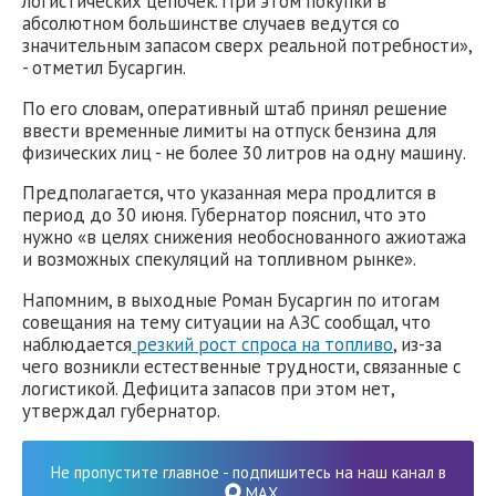
логистических цепочек. При этом покупки в
абсолютном большинстве случаев ведутся со
значительным запасом сверх реальной потребности»,
- отметил Бусаргин.
По его словам, оперативный штаб принял решение
ввести временные лимиты на отпуск бензина для
физических лиц - не более 30 литров на одну машину.
Предполагается, что указанная мера продлится в
период до 30 июня. Губернатор пояснил, что это
нужно «в целях снижения необоснованного ажиотажа
и возможных спекуляций на топливном рынке».
Напомним, в выходные Роман Бусаргин по итогам
совещания на тему ситуации на АЗС сообщал, что
наблюдается
резкий рост спроса на топливо
, из-за
чего возникли естественные трудности, связанные с
логистикой. Дефицита запасов при этом нет,
утверждал губернатор.
Не пропустите главное - подпишитесь на наш канал в
MAX