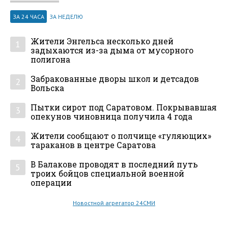
ЗА 24 ЧАСА
ЗА НЕДЕЛЮ
Жители Энгельса несколько дней
1
задыхаются из-за дыма от мусорного
полигона
Забракованные дворы школ и детсадов
2
Вольска
Пытки сирот под Саратовом. Покрывавшая
3
опекунов чиновница получила 4 года
Жители сообщают о полчище «гуляющих»
4
тараканов в центре Саратова
В Балакове проводят в последний путь
5
троих бойцов специальной военной
операции
Новостной агрегатор 24СМИ