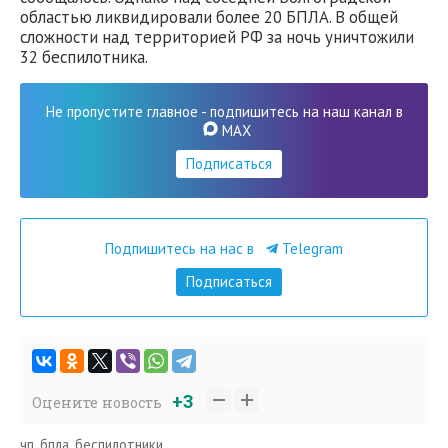
областью ликвидировали более 20 БПЛА. В общей
сложности над территорией РФ за ночь уничтожили
32 беспилотника.
Не пропустите главное - подпишитесь на наш канал в
MAX
Подписаться
Подпишитесь на нас в
Telegram
Подписаться
+3
Оцените новость
чп
,
бпла
,
беспилотники