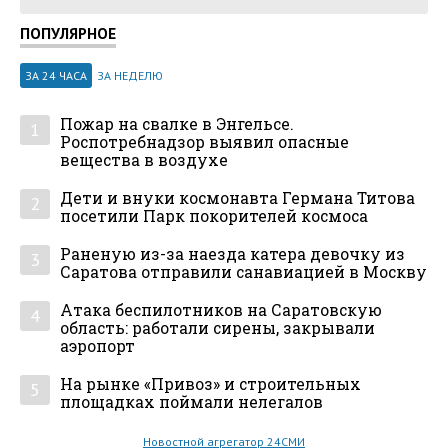
ПОПУЛЯРНОЕ
ЗА 24 ЧАСА
ЗА НЕДЕЛЮ
Пожар на свалке в Энгельсе.
1
Роспотребнадзор выявил опасные
вещества в воздухе
Дети и внуки космонавта Германа Титова
2
посетили Парк покорителей космоса
Раненую из-за наезда катера девочку из
3
Саратова отправили санавиацией в Москву
Атака беспилотников на Саратовскую
4
область: работали сирены, закрывали
аэропорт
На рынке «Привоз» и строительных
5
площадках поймали нелегалов
Новостной агрегатор 24СМИ