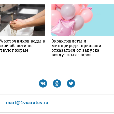
4% источников воды в
Экоактивисты и
ской области не
минприроды призвали
ствуют норме
отказаться от запуска
воздушных шаров
mail@4vsaratov.ru