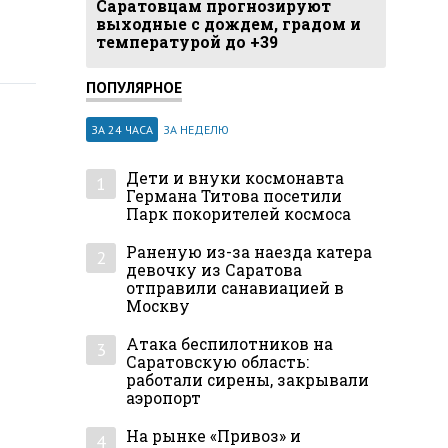
Саратовцам прогнозируют
выходные с дождем, градом и
температурой до +39
ПОПУЛЯРНОЕ
ЗА 24 ЧАСА
ЗА НЕДЕЛЮ
Дети и внуки космонавта
1
Германа Титова посетили
Парк покорителей космоса
Раненую из-за наезда катера
2
девочку из Саратова
отправили санавиацией в
Москву
Атака беспилотников на
3
Саратовскую область:
работали сирены, закрывали
аэропорт
На рынке «Привоз» и
4