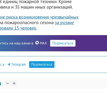
58 единиц пожарной техники. Кроме
овека и 35 машин иных организаций.
оне риска возникновения чрезвычайных
ала пожароопасного сезона
за розжиг
фовали 15 человек
.
итесь на наш канал в
MAX
Подписаться
ас в
Telegram
Подписаться
4