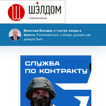
Вячеслав Володин о театре оперы и
балета:
Разломали все, а теперь думаем, как
дальше быть