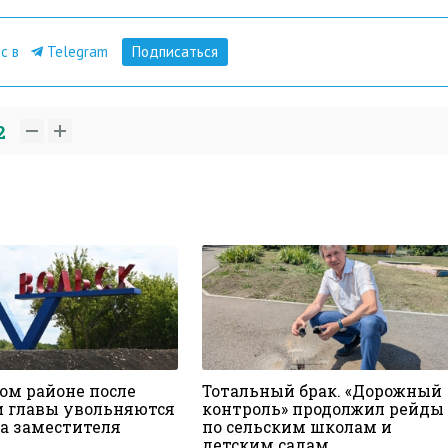
ас в
Telegram
Подписаться
2
ком районе после
Тотальный брак. «Дорожный
и главы увольняются
контроль» продолжил рейды
ва заместителя
по сельским школам и
детским садам