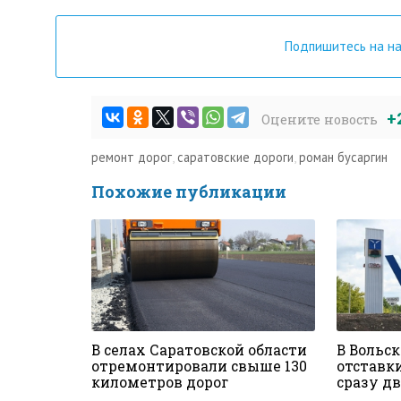
Подпишитесь на н
+
Оцените новость
ремонт дорог
,
саратовские дороги
,
роман бусаргин
Похожие публикации
В селах Саратовской области
В Вольс
отремонтировали свыше 130
отставк
километров дорог
сразу д