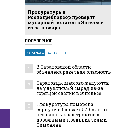
Прокуратура и
Роспотребнадзор проверят
мусорный полигон в Энгельсе
из-за пожара
ПОПУЛЯРНОЕ
ЗА 24 ЧАСА
ЗА НЕДЕЛЮ
В Саратовской области
1
объявлена ракетная опасность
Саратовцы массово жалуются
2
на удушливый смрад из-за
горящей свалки в Энгельсе
Прокуратура намерена
3
вернуть в бюджет 570 млн от
незаконных контрактов с
дорожными предприятиями
Симоняна