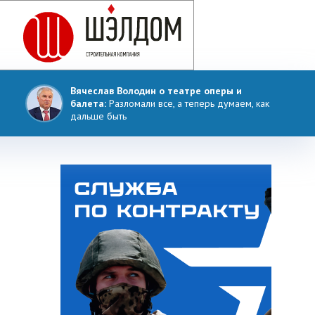
Вячеслав Володин о театре оперы и
балета:
Разломали все, а теперь думаем, как
дальше быть