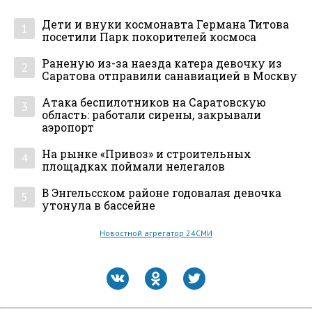
Дети и внуки космонавта Германа Титова
1
посетили Парк покорителей космоса
Раненую из-за наезда катера девочку из
2
Саратова отправили санавиацией в Москву
Атака беспилотников на Саратовскую
3
область: работали сирены, закрывали
аэропорт
На рынке «Привоз» и строительных
4
площадках поймали нелегалов
В Энгельсском районе годовалая девочка
5
утонула в бассейне
Новостной агрегатор 24СМИ