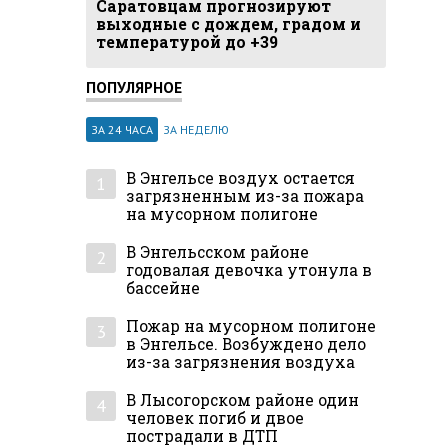
Саратовцам прогнозируют
выходные с дождем, градом и
температурой до +39
ПОПУЛЯРНОЕ
ЗА 24 ЧАСА
ЗА НЕДЕЛЮ
Фото: Парк культуры и отдыха имени Горького
В Энгельсе воздух остается
1
загрязненным из-за пожара
на мусорном полигоне
В Энгельсском районе
2
годовалая девочка утонула в
бассейне
Пожар на мусорном полигоне
3
в Энгельсе. Возбуждено дело
из-за загрязнения воздуха
В Лысогорском районе один
4
человек погиб и двое
пострадали в ДТП