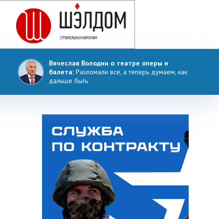
Вячеслав Володин о театре оперы и
балета:
Разломали все, а теперь думаем, как
дальше быть