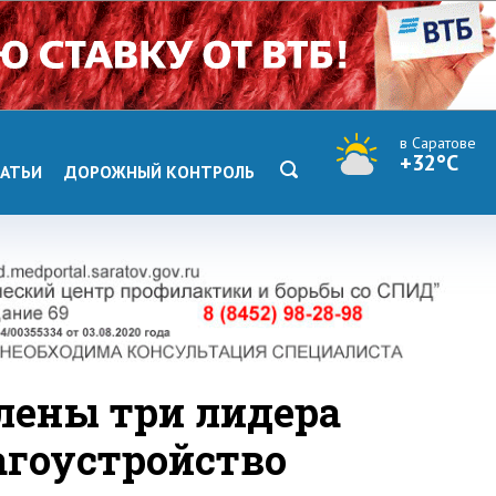
в Саратове
+32°C
АТЬИ
ДОРОЖНЫЙ КОНТРОЛЬ
елены три лидера
агоустройство