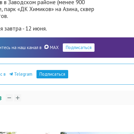
в в Заводском районе (менее 900
е, парк «ДК Химиков» на Азина, сквер
ов.
 завтра - 12 июня.
итесь на наш канал в
MAX
Подписаться
ас в
Telegram
Подписаться
3