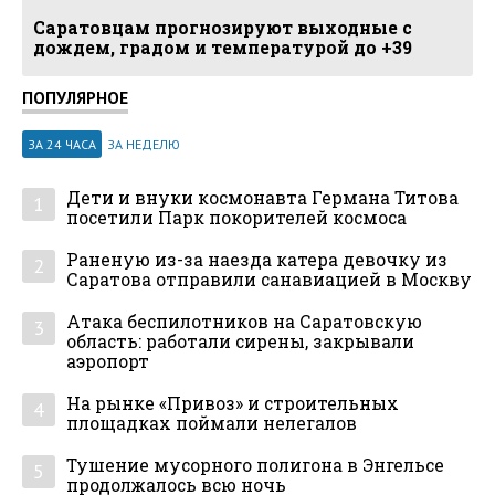
Саратовцам прогнозируют выходные с
дождем, градом и температурой до +39
ПОПУЛЯРНОЕ
ЗА 24 ЧАСА
ЗА НЕДЕЛЮ
Дети и внуки космонавта Германа Титова
1
посетили Парк покорителей космоса
Раненую из-за наезда катера девочку из
2
Саратова отправили санавиацией в Москву
Атака беспилотников на Саратовскую
3
область: работали сирены, закрывали
аэропорт
На рынке «Привоз» и строительных
4
площадках поймали нелегалов
Тушение мусорного полигона в Энгельсе
5
продолжалось всю ночь