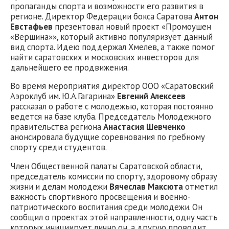
пропаганды спорта и возможности его развития в
регионе. Директор Федерации бокса Саратова
Антон
Евстафьев
презентовал новый проект «Промоушен
«Вершина»», который активно популяризует данный
вид спорта. Идею поддержал Хмелев, а также помог
найти саратовских и московских инвесторов для
дальнейшего ее продвижения.
Во время мероприятия директор ООО «Саратовский
Аэроклуб им. Ю.А.Гагарина»
Евгений Алексеев
рассказал о работе с молодежью, которая постоянно
ведется на базе клуба. Председатель Молодежного
правительства региона
Анастасия Шевченко
анонсировала будущие соревнования по гребному
спорту среди студентов.
Член Общественной палаты Саратовской области,
председатель комиссии по спорту, здоровому образу
жизни и делам молодежи
Вячеслав Максюта
отметил
важность спортивного просвещения и военно-
патриотического воспитания среди молодежи. Он
сообщил о проектах этой направленности, одну часть
которых инициирует лично он, а другую проводит