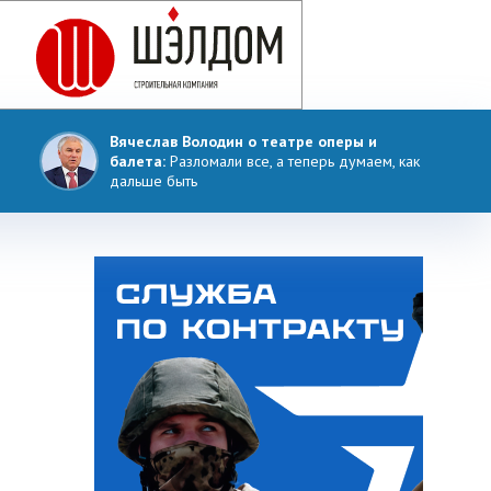
Вячеслав Володин о театре оперы и
балета:
Разломали все, а теперь думаем, как
дальше быть