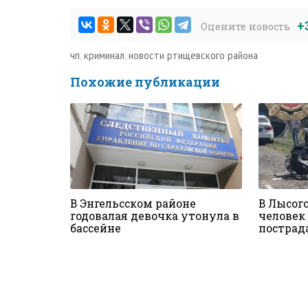
+
Оцените новость
чп
,
криминал
,
новости ртищевского района
Похожие публикации
В Энгельсском районе
В Лысог
годовалая девочка утонула в
человек 
бассейне
пострад