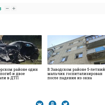
3
орском районе один
В Заводском районе 5-летний
погиб и двое
мальчик госпитализирован
али в ДТП
после падения из окна