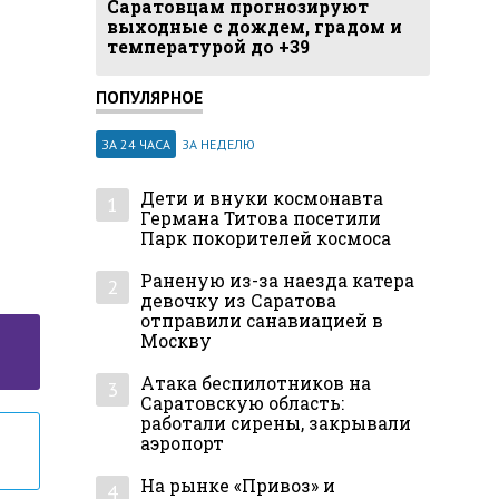
Саратовцам прогнозируют
выходные с дождем, градом и
температурой до +39
ПОПУЛЯРНОЕ
ЗА 24 ЧАСА
ЗА НЕДЕЛЮ
Дети и внуки космонавта
1
Германа Титова посетили
Парк покорителей космоса
Раненую из-за наезда катера
2
девочку из Саратова
отправили санавиацией в
Москву
Атака беспилотников на
3
Саратовскую область:
работали сирены, закрывали
аэропорт
На рынке «Привоз» и
4