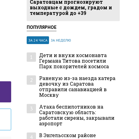
Саратовцам прогнозируют
выходные с дождем, градом и
температурой до +39
ПОПУЛЯРНОЕ
ЗА 24 ЧАСА
ЗА НЕДЕЛЮ
Дети и внуки космонавта
1
Германа Титова посетили
Парк покорителей космоса
Раненую из-за наезда катера
2
девочку из Саратова
отправили санавиацией в
Москву
Атака беспилотников на
3
Саратовскую область:
работали сирены, закрывали
аэропорт
В Энгельсском районе
4