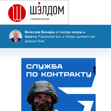
Вячеслав Володин о театре оперы и
балета:
Разломали все, а теперь думаем, как
дальше быть