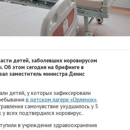
ласти детей, заболевших норовирусом
. Об этом сегодня на брифинге в
зал заместитель министра Денис
али детей, у которых зафиксировали
пребывания
в детском лагере «Орленок»
.
травления самочувствие ухудшилось у 5
х у всех подтвердился норовирус.
ступили в учреждение здравоохранения