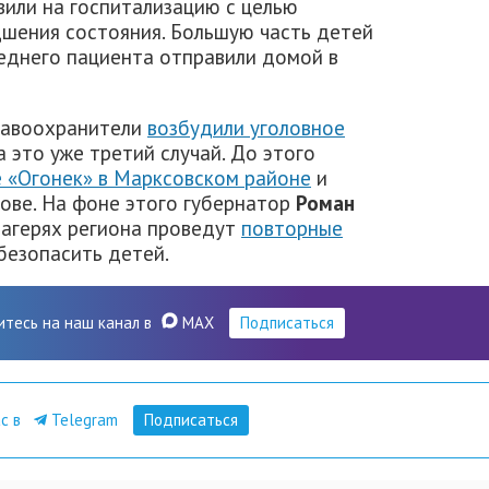
вили на госпитализацию с целью
дшения состояния. Большую часть детей
леднего пациента отправили домой в
правоохранители
возбудили уголовное
на это уже третий случай. До этого
е «Огонек» в Марксовском районе
и
тове. На фоне этого губернатор
Роман
лагерях региона проведут
повторные
обезопасить детей.
итесь на наш канал в
MAX
Подписаться
ас в
Telegram
Подписаться