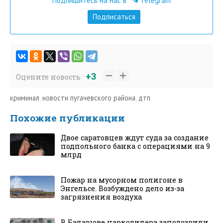
Подпишитесь на нас в
Telegram
Подписаться
+3
Оцените новость
криминал
,
новости пугачевского района
,
дтп
Похожие публикации
Двое саратовцев ждут суда за создание
подпольного банка с операциями на 9
млрд
Пожар на мусорном полигоне в
Энгельсе. Возбуждено дело из-за
загрязнения воздуха
В Балашове наркодилера заподозрили