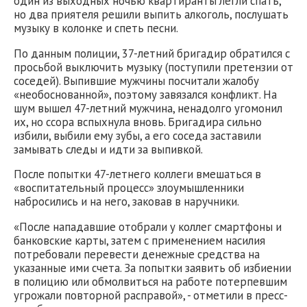
один из выходных ночью квартиранты легли спать,
но два приятеля решили выпить алкоголь, послушать
музыку в колонке и спеть песни.
По данным полиции, 37-летний бригадир обратился с
просьбой выключить музыку (поступили претензии от
соседей). Выпившие мужчины посчитали жалобу
«необоснованной», поэтому завязался конфликт. На
шум вышел 47-летний мужчина, ненадолго угомонил
их, но ссора вспыхнула вновь. Бригадира сильно
избили, выбили ему зубы, а его соседа заставили
замывать следы и идти за выпивкой.
После попытки 47-летнего коллеги вмешаться в
«воспитательный процесс» злоумышленники
набросились и на него, заковав в наручники.
«После нападавшие отобрали у коллег смартфоны и
банковские карты, затем с применением насилия
потребовали перевести денежные средства на
указанные ими счета. За попытки заявить об избиении
в полицию или обмолвиться на работе потерпевшим
угрожали повторной расправой», - отметили в пресс-