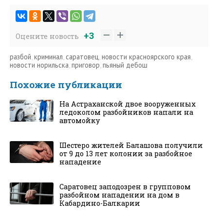
+3
Оцените новость
разбой
,
криминал
,
саратовец
,
новости красноярского края
,
новости норильска
,
приговор
,
пьяный дебош
Похожие публикации
На Астраханской двое вооруженных
ледоколом разбойников напали на
автомойку
Шестеро жителей Балашова получили
от 9 до 13 лет колонии за разбойное
нападение
Саратовец заподозрен в групповом
разбойном нападении на дом в
Кабардино-Балкарии