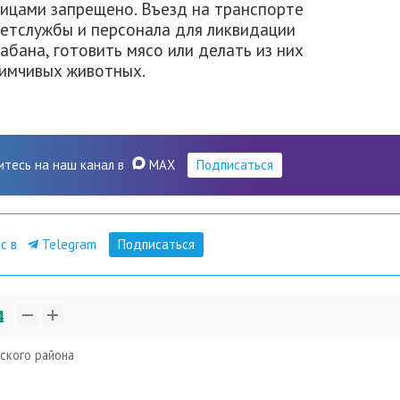
ицами запрещено. Въезд на транспорте
ветслужбы и персонала для ликвидации
абана, готовить мясо или делать из них
иимчивых животных.
итесь на наш канал в
MAX
Подписаться
ас в
Telegram
Подписаться
4
ского района