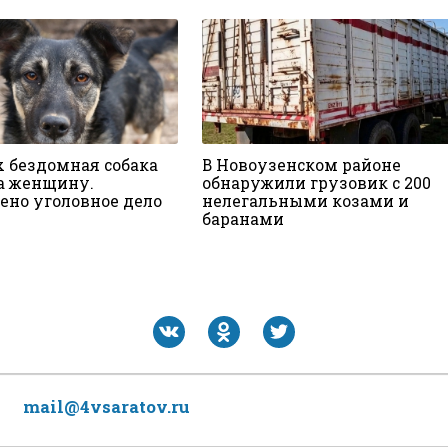
х бездомная собака
В Новоузенском районе
а женщину.
обнаружили грузовик с 200
ено уголовное дело
нелегальными козами и
баранами
mail@4vsaratov.ru