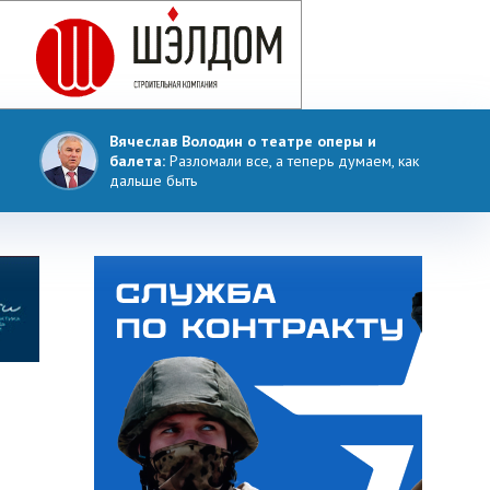
Вячеслав Володин о театре оперы и
балета:
Разломали все, а теперь думаем, как
дальше быть