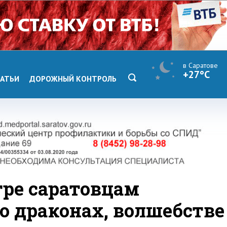
в Саратове
+27°C
АТЬИ
ДОРОЖНЫЙ КОНТРОЛЬ
тре саратовцам
 драконах, волшебстве