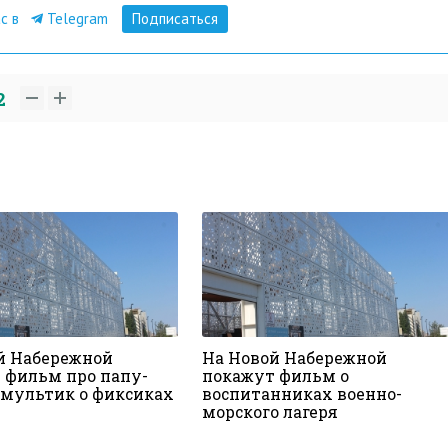
ас в
Telegram
Подписаться
2
й Набережной
На Новой Набережной
 фильм про папу-
покажут фильм о
 мультик о фиксиках
воспитанниках военно-
морского лагеря