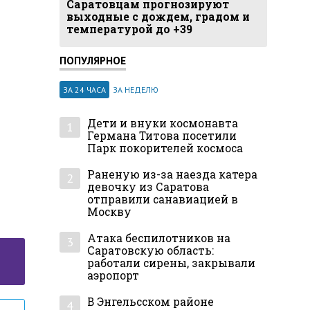
Саратовцам прогнозируют
выходные с дождем, градом и
температурой до +39
ПОПУЛЯРНОЕ
ЗА 24 ЧАСА
ЗА НЕДЕЛЮ
Дети и внуки космонавта
1
Германа Титова посетили
Парк покорителей космоса
Раненую из-за наезда катера
2
девочку из Саратова
отправили санавиацией в
Москву
Атака беспилотников на
3
Саратовскую область:
работали сирены, закрывали
аэропорт
В Энгельсском районе
4