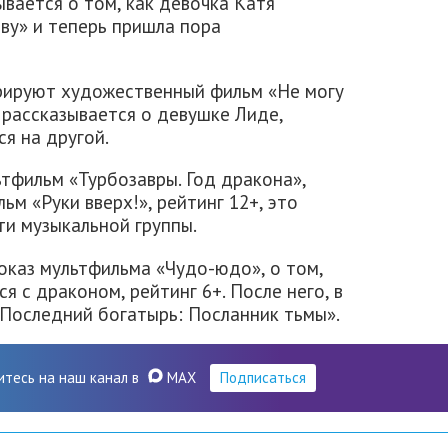
ывается о том, как девочка Катя
ву» и теперь пришла пора
трируют художественный фильм «Не могу
е рассказывается о девушке Лиде,
ся на другой.
льтфильм «Турбозавры. Год дракона»,
ьм «Руки вверх!», рейтинг 12+, это
ти музыкальной группы.
 показ мультфильма «Чудо-юдо», о том,
я с драконом, рейтинг 6+. После него, в
«Последний богатырь: Посланник тьмы».
итесь на наш канал в
MAX
Подписаться