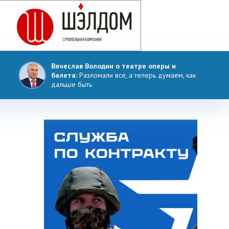
Вячеслав Володин о театре оперы и
балета:
Разломали все, а теперь думаем, как
дальше быть