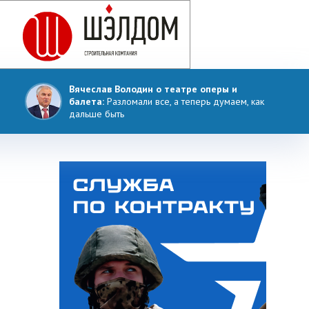
Вячеслав Володин о театре оперы и
балета:
Разломали все, а теперь думаем, как
дальше быть