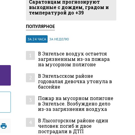
Саратовцам прогнозируют
выходные с дождем, градом и
температурой до +39
ПОПУЛЯРНОЕ
ЗА 24 ЧАСА
ЗА НЕДЕЛЮ
В Энгельсе воздух остается
1
загрязненным из-за пожара
на мусорном полигоне
В Энгельсском районе
2
годовалая девочка утонула в
бассейне
Пожар на мусорном полигоне
3
в Энгельсе. Возбуждено дело
из-за загрязнения воздуха
В Лысогорском районе один
4
человек погиб и двое
пострадали в ДТП