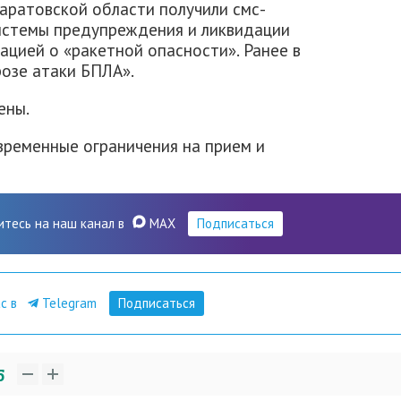
аратовской области получили смс-
истемы предупреждения и ликвидации
ацией о «ракетной опасности». Ранее в
розе атаки БПЛА».
ены.
ременные ограничения на прием и
итесь на наш канал в
MAX
Подписаться
ас в
Telegram
Подписаться
5