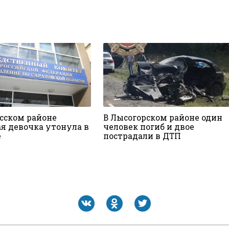
ьсском районе
В Лысогорском районе один
ая девочка утонула в
человек погиб и двое
е
пострадали в ДТП