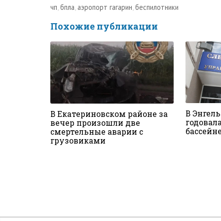
чп
,
бпла
,
аэропорт гагарин
,
беспилотники
Похожие публикации
В Энгел
В Екатериновском районе за
годовал
вечер произошли две
бассейн
смертельные аварии с
грузовиками