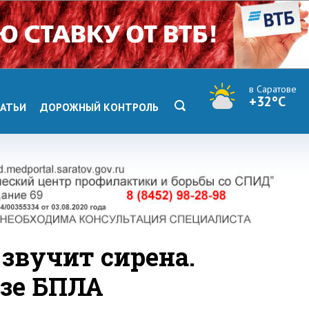
в Саратове
+32°C
АТЬИ
ДОРОЖНЫЙ КОНТРОЛЬ
 звучит сирена.
озе БПЛА