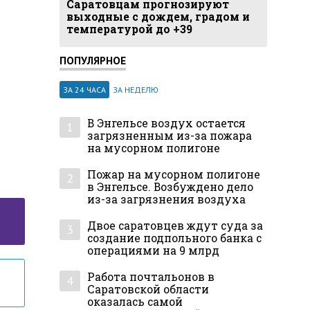
Саратовцам прогнозируют
выходные с дождем, градом и
температурой до +39
ПОПУЛЯРНОЕ
ЗА 24 ЧАСА
ЗА НЕДЕЛЮ
В Энгельсе воздух остается
1
загрязненным из-за пожара
на мусорном полигоне
Пожар на мусорном полигоне
2
в Энгельсе. Возбуждено дело
из-за загрязнения воздуха
Двое саратовцев ждут суда за
3
создание подпольного банка с
операциями на 9 млрд
Работа почтальонов в
4
Саратовской области
оказалась самой