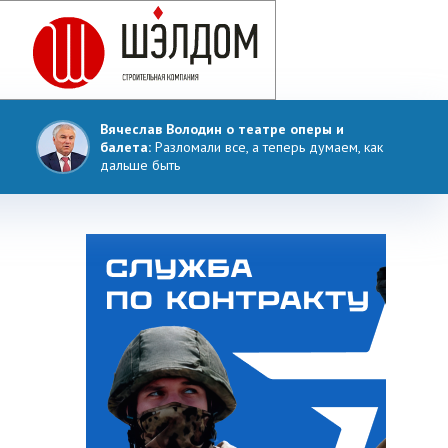
Вячеслав Володин о театре оперы и
балета:
Разломали все, а теперь думаем, как
дальше быть