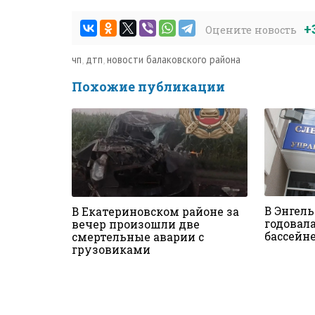
+
Оцените новость
чп
,
дтп
,
новости балаковского района
Похожие публикации
В Энгел
В Екатериновском районе за
годовал
вечер произошли две
бассейн
смертельные аварии с
грузовиками