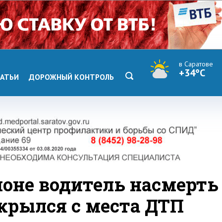
в Саратове
+34°C
АТЬИ
ДОРОЖНЫЙ КОНТРОЛЬ
йоне водитель насмерть
скрылся с места ДТП