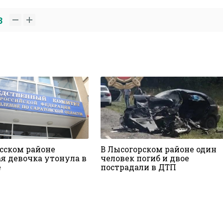
3
ьсском районе
В Лысогорском районе один
ая девочка утонула в
человек погиб и двое
е
пострадали в ДТП