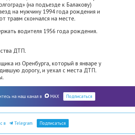
лгоград» (на подъезде к Балакову)
аезд на мужчину 1994 года рождения и
т травм скончался на месте.
ержать водителя 1956 года рождения.
ьства ДТП.
ика из Оренбурга, который в январе у
дившую дорогу, и уехал с места ДТП.
ы.
итесь на наш канал в
MAX
Подписаться
ас в
Telegram
Подписаться