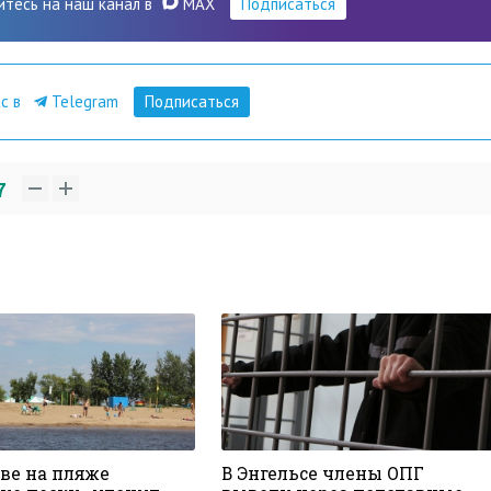
итесь на наш канал в
MAX
Подписаться
ас в
Telegram
Подписаться
7
ове на пляже
В Энгельсе члены ОПГ