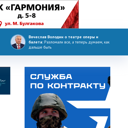
Вячеслав Володин о театре оперы и
балета:
Разломали все, а теперь думаем, как
дальше быть