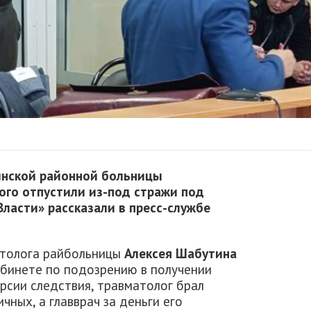
нинской районной больницы
ого отпустили из-под стражи под
Власти» рассказали в пресс-службе
атолога райбольницы
Алексея Шабутина
абинете по подозрению в получении
версии следствия, травматолог брал
ных, а главврач за деньги его