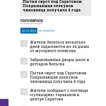
Пытки сирот под Саратовом.
Покрывавшая опекунов
чиновница получила 4 года
ПОПУЛЯРНОЕ
ЗА 24 ЧАСА
ЗА НЕДЕЛЮ
Жители Энгельса несколько
1
дней задыхаются из-за дыма
от мусорного полигона
Забракованные дворы школ и
2
детсадов Вольска
Пытки сирот под Саратовом.
3
Покрывавшая опекунов
чиновница получила 4 года
Жители сообщают о полчище
4
«гуляющих» тараканов в
центре Саратова