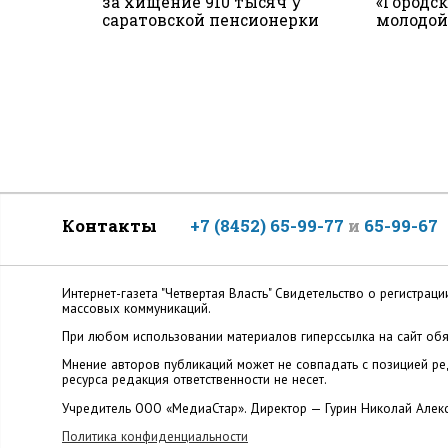
за хищение 910 тысяч у
«Городс
саратовской пенсионерки
молодо
Контакты
+7 (8452) 65-99-77
и
65-99-67
Интернет-газета "Четвертая Власть" Cвидетельство о регистр
массовых коммуникаций.
При любом использовании материалов гиперссылка на сайт обя
Мнение авторов публикаций может не совпадать с позицией ред
ресурса редакция ответственности не несет.
Учредитель ООО «МедиаСтар». Директор — Гурин Николай Алек
Политика конфиденциальности