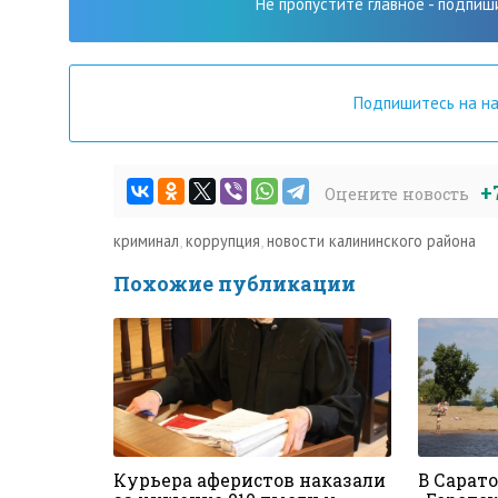
Не пропустите главное - подпиш
Подпишитесь на н
+
Оцените новость
криминал
,
коррупция
,
новости калининского района
Похожие публикации
Курьера аферистов наказали
В Сарат