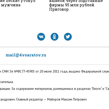
кие пески» утонул
вывели через подставные
й мужчина
фирмы 95 млн рублей.
Приговор
mail@4vsaratov.ru
ации СМИ Эл №ФС77-45905 от 20 июля 2011 года, выдано Федеральной слу
зательна.
акции. За содержание материалов, размещенных в разделах "Блоги" и "Св
сандрович. Главный редактор — Майоров Максим Петрович