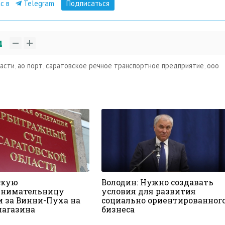
ас в
Telegram
Подписаться
4
ласти
,
ао порт
,
саратовское речное транспортное предприятие
,
ооо
скую
Володин: Нужно создавать
инимательницу
условия для развития
и за Винни-Пуха на
социально ориентированног
магазина
бизнеса