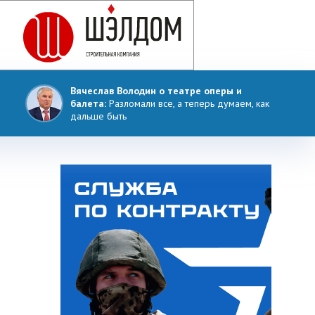
Вячеслав Володин о театре оперы и
балета:
Разломали все, а теперь думаем, как
дальше быть