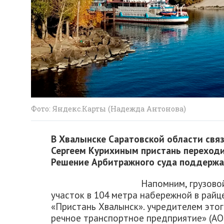
Фото: Яндекс.Карты (Надежда Антонова)
В Хвалынске Саратовской области свя
Сергеем Курихиным пристань переходит
Решение Арбитражного суда поддержа
Напомним, грузовой
участок в 104 метра набережной в рай
«Пристань Хвалынск». учредителем это
речное транспортное предприятие» (АО