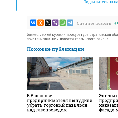
Подпишитесь на н
+
Оцените новость
бизнес
,
сергей курихин
,
прокуратура саратовской об
пристань хвалынск
,
новости хвалынского района
Похожие публикации
В Балашове
Энгельс
предпринимателя вынудили
предпр
убрать торговый павильон
наказал
над газопроводом
фасаде 