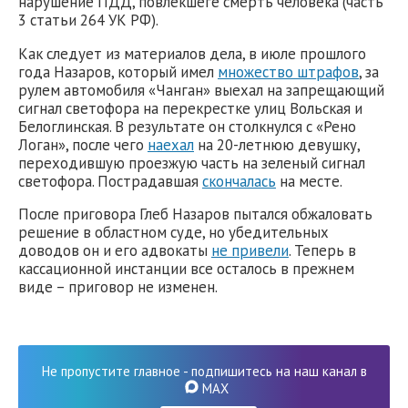
нарушение ПДД, повлекшеге смерть человека (часть
3 статьи 264 УК РФ).
Как следует из материалов дела, в июле прошлого
года Назаров, который имел
множество штрафов
, за
рулем автомобиля «Чанган» выехал на запрещающий
сигнал светофора на перекрестке улиц Вольская и
Белоглинская. В результате он столкнулся с «Рено
Логан», после чего
наехал
на 20-летнюю девушку,
переходившую проезжую часть на зеленый сигнал
светофора. Пострадавшая
скончалась
на месте.
После приговора Глеб Назаров пытался обжаловать
решение в областном суде, но убедительных
доводов он и его адвокаты
не привели
. Теперь в
кассационной инстанции все осталось в прежнем
виде – приговор не изменен.
Не пропустите главное - подпишитесь на наш канал в
MAX