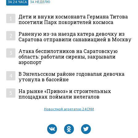
ЗА 24 ЧАСА
ЗА НЕДЕЛЮ
Дети и внуки космонавта Германа Титова
1
посетили Парк покорителей космоса
Раненую из-за наезда катера девочку из
2
Саратова отправили санавиацией в Москву
Атака беспилотников на Саратовскую
3
область: работали сирены, закрывали
аэропорт
В Энгельсском районе годовалая девочка
4
утонула в бассейне
На рынке «Привоз» и строительных
5
площадках поймали нелегалов
Новостной агрегатор 24СМИ