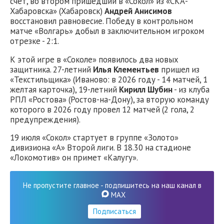
счет, во втором пришедший в «Сокол» из «СКА-
Хабаровска» (Хабаровск)
Андрей Анисимов
восстановил равновесие. Победу в контрольном
матче «Волгарь» добыл в заключительном игроком
отрезке - 2:1.
К этой игре в «Соколе» появилось два новых
защитника. 27-летний
Илья Клементьев
пришел из
«Текстильщика» (Иваново: в 2026 году - 14 матчей, 1
желтая карточка), 19-летний
Кирилл Шубин
- из клуба
РПЛ «Ростова» (Ростов-на-Дону), за вторую команду
которого в 2026 году провел 12 матчей (2 гола, 2
предупреждения).
19 июля «Сокол» стартует в группе «Золото»
дивизиона «А» Второй лиги. В 18.30 на стадионе
«Локомотив» он примет «Калугу».
Не пропустите главное - подпишитесь на наш канал в
MAX
Подписаться