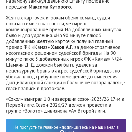
на замену замкнул дальнюю штангу последние
передачи
Максима Кутового
.
Желтых карточек игрокам обеих команд судья
показал семь - в частности, четыре в
компенсированное время. На добавленных минутах
было и два удаления. «На 90 минуте плюс 5
добавленных желтую карточку получил главный
тренер ФК «Камаз»
Хазов А.Г.
за демонстративное
несогласие с решением судейской бригады. На 90
минуте плюс 5 добавленных игрок ФК «Камаз» №24
Шамкин Д. Д. должен был быть удален за
нецензурную брань в адрес судейской бригады, но
убежал в подтрибунное помещение до вынесения
дисциплинарной санкции и больше не возвращался», -
гласит запись в протоколе.
«Сокол» выиграл 1:0 и завершил сезон-2025/26 17-м в
Первой лиге. Сезон-2026/27 должен провести в
группе «Золото» дивизиона «А» Второй лиги.
Не пропустите главное - подпишитесь на наш канал в