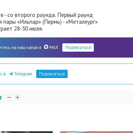
е - со второго раунда. Первый раунд
 пары «Ильпар» (Пермь) - «Металлург»
грает 28-30 июля.
итесь на наш канал в
MAX
Подписаться
ас в
Telegram
Подписаться
3