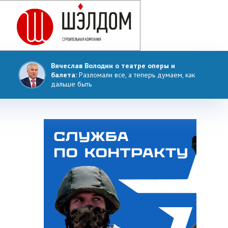
Вячеслав Володин о театре оперы и
балета:
Разломали все, а теперь думаем, как
дальше быть