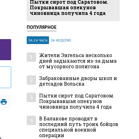
Пытки сирот под Саратовом.
Покрывавшая опекунов
чиновница получила 4 года
ПОПУЛЯРНОЕ
ЗА 24 ЧАСА
ЗА НЕДЕЛЮ
Жители Энгельса несколько
1
дней задыхаются из-за дыма
от мусорного полигона
Забракованные дворы школ и
2
детсадов Вольска
Пытки сирот под Саратовом.
3
Покрывавшая опекунов
чиновница получила 4 года
В Балакове проводят в
4
последний путь троих бойцов
специальной военной
операции