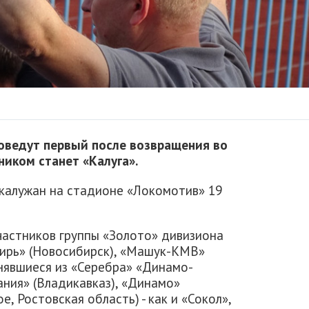
оведут первый после возвращения во
ником станет «Калуга».
калужан на стадионе «Локомотив» 19
частников группы «Золото» дивизиона
бирь» (Новосибирск), «Машук-КМВ»
днявшиеся из «Серебра» «Динамо-
лания» (Владикавказ), «Динамо»
, Ростовская область) - как и «Сокол»,