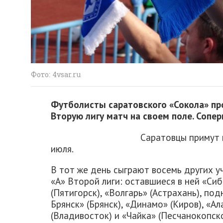
Фото: 4vsar.ru
Футболисты саратовского «Сокола» пр
Вторую лигу матч на своем поле. Сопер
Саратовцы примут 
июля.
В тот же день сыграют восемь других у
«А» Второй лиги: оставшиеся в ней «Си
(Пятигорск), «Волгарь» (Астрахань), по
Брянск» (Брянск), «Динамо» (Киров), «А
(Владивосток) и «Чайка» (Песчанокопское