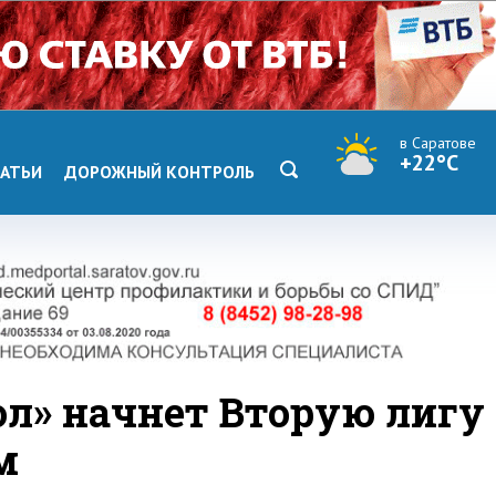
в Саратове
+22°C
АТЬИ
ДОРОЖНЫЙ КОНТРОЛЬ
ол» начнет Вторую лигу
м