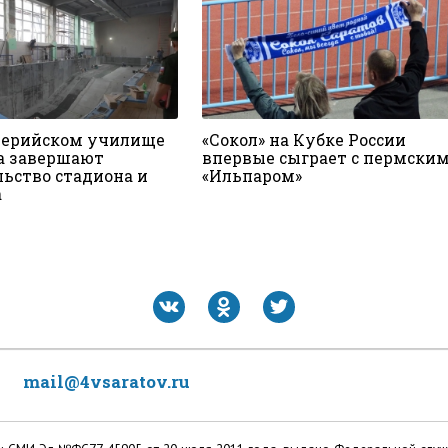
лерийском училище
«Сокол» на Кубке России
а завершают
впервые сыграет с пермски
льство стадиона и
«Ильпаром»
а
mail@4vsaratov.ru