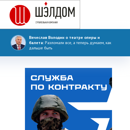
Вячеслав Володин о театре оперы и
балета:
Разломали все, а теперь думаем, как
дальше быть