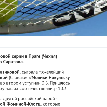
овой серии в Праге (Чехия)
з Саратова.
Сизиковой
, сыграла тяжелейший
овой
(Словакия)/
Моники Никулеску
, во втором уступили 3:6. Пришлось
зу наших соотечественниц - 10:3.
с другой российской парой -
ной Фоминой-Клотц
, которые