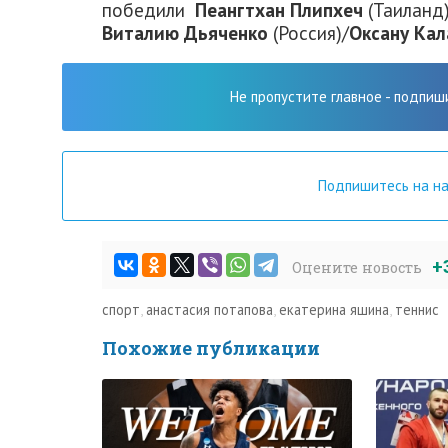
победили
Пеангтхан Плипхеч
(Таиланд)
Виталию Дьяченко
(Россия)/
Оксану Ка
Не пропустите главное - подпиш
Подпишитесь на н
+
Оцените новость
спорт
,
анастасия потапова
,
екатерина яшина
,
теннис
Похожие публикации