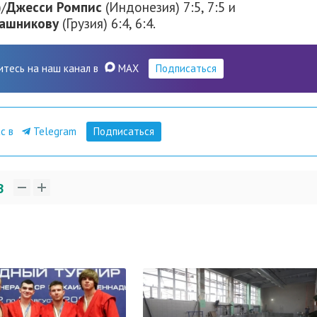
/
Джесси Ромпис
(Индонезия) 7:5, 7:5 и
лашникову
(Грузия) 6:4, 6:4.
итесь на наш канал в
MAX
Подписаться
ас в
Telegram
Подписаться
3