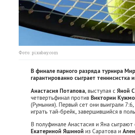
Фото: pixabay.com
В финале парного разряда турнира Мир
гарантированно сыграет теннисистка и
Анастасия Потапова
, выступая с
Яной 
четвертьфинал против
Виктории Кужм
(Румыния). Первый сет они выиграли 7:6
играть тай-брейк, завершившийся в поль
В полуфинале Анастасия и Яна сыграют 
Екатериной Яшиной
из Саратова и
Але