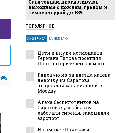
Саратовцам прогнозируют
выходные с дождем, градом и
температурой до +39
ПОПУЛЯРНОЕ
ЗА 24 ЧАСА
ЗА НЕДЕЛЮ
Дети и внуки космонавта
1
Германа Титова посетили
Парк покорителей космоса
Раненую из-за наезда катера
2
девочку из Саратова
отправили санавиацией в
Москву
Атака беспилотников на
3
Саратовскую область:
работали сирены, закрывали
аэропорт
На рынке «Привоз» и
4