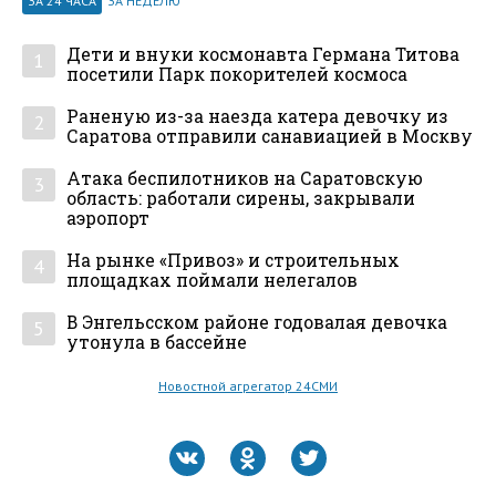
ЗА 24 ЧАСА
ЗА НЕДЕЛЮ
Дети и внуки космонавта Германа Титова
1
посетили Парк покорителей космоса
Раненую из-за наезда катера девочку из
2
Саратова отправили санавиацией в Москву
Атака беспилотников на Саратовскую
3
область: работали сирены, закрывали
аэропорт
На рынке «Привоз» и строительных
4
площадках поймали нелегалов
В Энгельсском районе годовалая девочка
5
утонула в бассейне
Новостной агрегатор 24СМИ