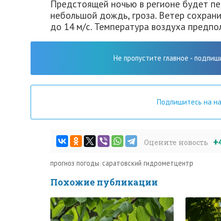
Предстоящей ночью в регионе будет пе
небольшой дождь, гроза. Ветер сохрани
до 14 м/с. Температура воздуха предпол
Не пропустите главное - подпиш
Подпишитесь на н
+
Оцените новость
прогноз погоды
,
саратовский гидрометцентр
Похожие публикации