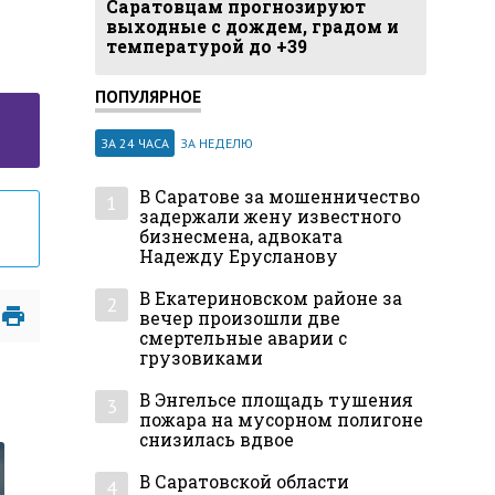
Саратовцам прогнозируют
выходные с дождем, градом и
температурой до +39
ПОПУЛЯРНОЕ
ЗА 24 ЧАСА
ЗА НЕДЕЛЮ
В Саратове за мошенничество
1
задержали жену известного
бизнесмена, адвоката
Надежду Ерусланову
В Екатериновском районе за
2
вечер произошли две
смертельные аварии с
грузовиками
В Энгельсе площадь тушения
3
пожара на мусорном полигоне
снизилась вдвое
В Саратовской области
4