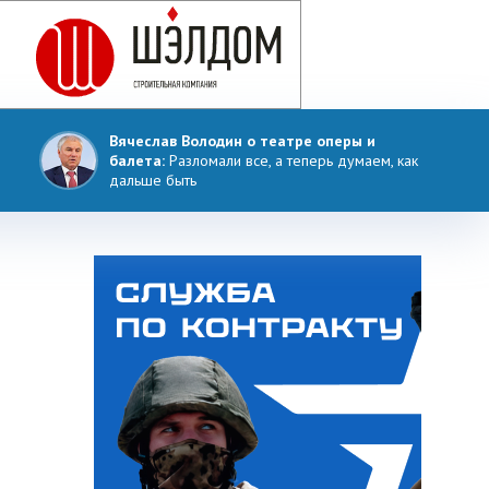
Вячеслав Володин о театре оперы и
балета:
Разломали все, а теперь думаем, как
дальше быть