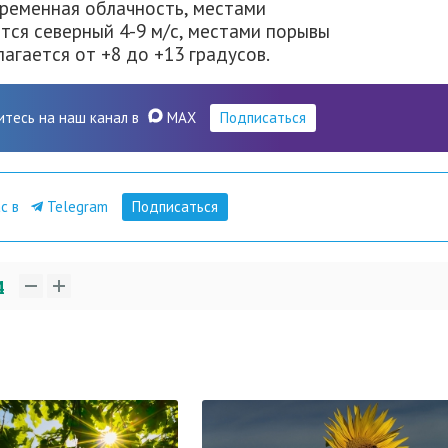
ременная облачность, местами
тся северный 4-9 м/с, местами порывы
агается от +8 до +13 градусов.
итесь на наш канал в
MAX
Подписаться
ас в
Telegram
Подписаться
4